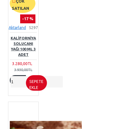
ÇOK
SATILAN
-17 %
Aktarland
5297
KALIFORNIYA
SOLUCANI
YAĞI 100 ML 3
ADET
3.280,00TL
3.930,00TL
SEPETE
EKLE