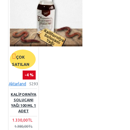
ÇOK
SATILAN
-4 %
Aktarland
5293
KALIFORNIYA
SOLUCANI
YAĞI 100 ML 1
ADET
1.330,00TL
1.380,00TL