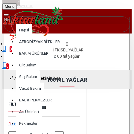
Menu
KAYIT OL
Hepsi
Hepsi
AFRODİZYAK BİTKİLER
0
BİTKİSEL YAĞLAR
BAKIM ÜRÜNLERİ
0 ürün - 0,00TL
100 ml yağlar
Cilt Bakım
0
Saç Bakım
Alışveriş sepetiniz boş!
100 ML YAĞLAR
Vücut Bakım
BAL & PEKMEZLER
FILTRE
Temizle
Arı Ürünleri
Pekmezler
FIYAT