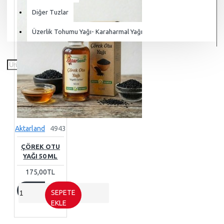
Diğer Tuzlar
Üzerlik Tohumu Yağı- Karaharmal Yağı
Aktarland
4943
ÇÖREK OTU
YAĞI 50 ML
175,00TL
SEPETE
EKLE