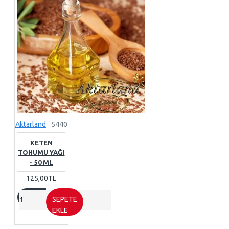
Aktarland
5440
KETEN
TOHUMU YAĞI
- 50 ML
125,00TL
SEPETE
EKLE