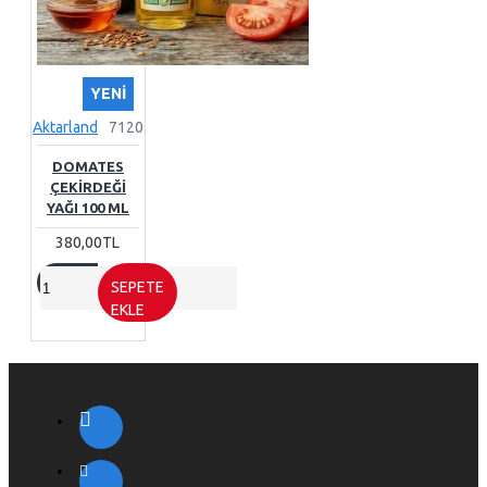
YENI
Aktarland
7120
DOMATES
ÇEKIRDEĞI
YAĞI 100 ML
380,00TL
SEPETE
EKLE