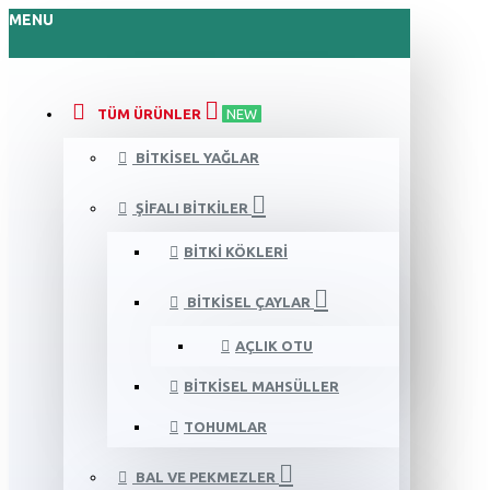
MENU
TÜM ÜRÜNLER
NEW
BITKISEL YAĞLAR
ŞIFALI BITKILER
BITKI KÖKLERI
BITKISEL ÇAYLAR
AÇLIK OTU
BITKISEL MAHSÜLLER
TOHUMLAR
BAL VE PEKMEZLER