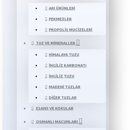
ARI ÜRÜNLERI
PEKMEZLER
PROPOLIS MUCIZELERI
TUZ VE MINERALLER
HIMALAYA TUZU
İNGILIZ KARBONATI
İNGILIZ TUZU
MADENI TUZLAR
DIĞER TUZLAR
ESANS VE KOKULAR
OSMANLI MACUNLARI