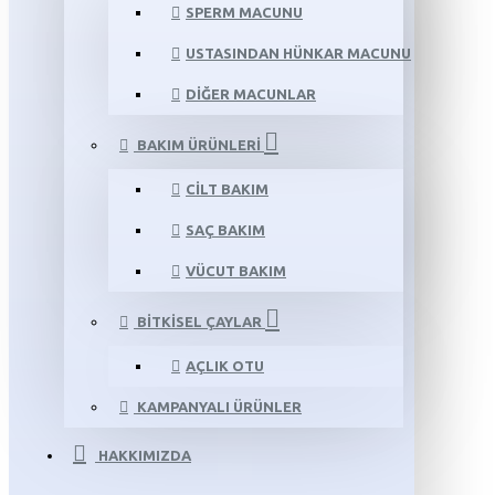
SPERM MACUNU
USTASINDAN HÜNKAR MACUNU
DIĞER MACUNLAR
BAKIM ÜRÜNLERI
CILT BAKIM
SAÇ BAKIM
VÜCUT BAKIM
BITKISEL ÇAYLAR
AÇLIK OTU
KAMPANYALI ÜRÜNLER
HAKKIMIZDA