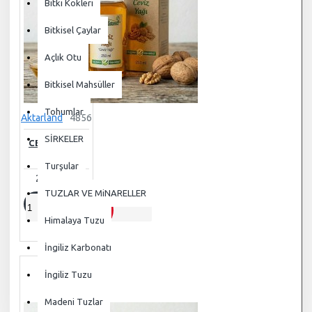
Bitki Kökleri
tırnak güçlendirici
yara
iyileştirici
çin tıbbı
çin tıbbı
Bitkisel Çaylar
bitkisi
çörek otu yağı
Açlık Otu
Bitkisel Mahsüller
Tohumlar
Aktarland
4856
SİRKELER
CEVIZ YAĞI -
100 ML
Turşular
275,00TL
TUZLAR VE MiNARELLER
SEPETE
Himalaya Tuzu
EKLE
İngiliz Karbonatı
İngiliz Tuzu
Madeni Tuzlar