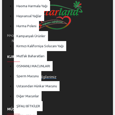
Haoma Harmala Yağı
Hayvansal Yağlar
Hurma Poleni
Hacı İlyas Mh. 3. Dinç Sok.
Kampanyalı Ürünler
No:15/A Osmangazi
Kırmızı Kaliforniya Solucanı Yağı
Bursa / TÜRKİYE
Mutfak Baharatları
KURUMSAL
OSMANLI MACUNLARI
Hakkımızda
Sperm Macunu
Banka Hesap Bilgilerimiz
Belgelerimiz
Ustasından Hünkar Macunu
İletişim
Diğer Macunlar
ŞİFALI BİTKİLER
MÜŞTERI SERVISI