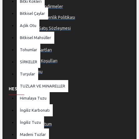
Bitki Kökleri
Yasal Bilgilendirmeler
Bitkisel Çaylar
Gizlilik ve Güvenlik Politikası
Açlık Otu
Mesafeli Satış Sözleşmesi
Bitkisel Mahsüller
Teslimat Bilgileri
Tohumlar
Kullanım Şartları
İptal, İade Koşulları
SİRKELER
İade Formu
Turşular
TUZLAR VE MiNARELLER
HESABIM
Himalaya Tuzu
Hesabım
İngiliz Karbonatı
Sipariş Geçmişi
İngiliz Tuzu
Şifremi Unuttum
Madeni Tuzlar
İstek Listem