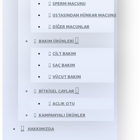
SPERM MACUNU
USTASINDAN HÜNKAR MACUNU
DIĞER MACUNLAR
BAKIM ÜRÜNLERI
CILT BAKIM
SAÇ BAKIM
VÜCUT BAKIM
BITKISEL ÇAYLAR
AÇLIK OTU
KAMPANYALI ÜRÜNLER
HAKKIMIZDA