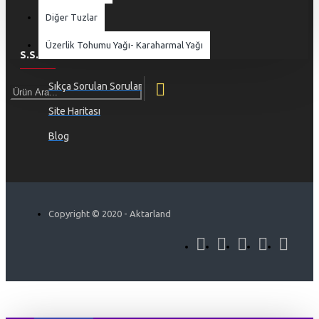
Giriş
Diğer Tuzlar
Üzerlik Tohumu Yağı- Karaharmal Yağı
S.S.S
Sıkça Sorulan Sorular
Site Haritası
Blog
Copyright © 2020 - Aktarland