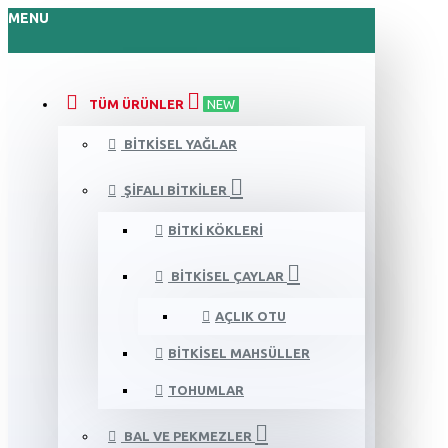
MENU
TÜM ÜRÜNLER
NEW
BITKISEL YAĞLAR
ŞIFALI BITKILER
BITKI KÖKLERI
BITKISEL ÇAYLAR
AÇLIK OTU
BITKISEL MAHSÜLLER
TOHUMLAR
BAL VE PEKMEZLER