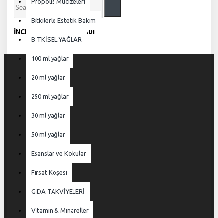
Propolis Mucizeleri
Bitkilerle Estetik Bakım
İNCELEME BULUNAMADI
BİTKİSEL YAĞLAR
100 ml yağlar
20 ml yağlar
250 ml yağlar
30 ml yağlar
50 ml yağlar
Esanslar ve Kokular
Fırsat Köşesi
GIDA TAKVİYELERİ
Vitamin & Minareller