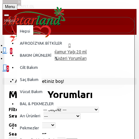
Menu
KAYIT OL
Hepsi
Hepsi
AFRODİZYAK BİTKİLER
0
Ihlamur Yağı 20 ml
BAKIM ÜRÜNLERİ
0 ürün - 0,00TL
Müşteri Yorumları
Cilt Bakım
0
Saç Bakım
Alışveriş sepetiniz boş!
Müşteri Yorumları
Vücut Bakım
BAL & PEKMEZLER
Filter By Image
Sırala:
Arı Ürünleri
Göster:
Pekmezler
Search In Reviews