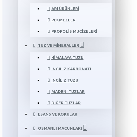
ARI ÜRÜNLERI
PEKMEZLER
PROPOLIS MUCIZELERI
TUZ VE MINERALLER
HIMALAYA TUZU
İNGILIZ KARBONATI
İNGILIZ TUZU
MADENI TUZLAR
DIĞER TUZLAR
ESANS VE KOKULAR
OSMANLI MACUNLARI