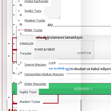
İngiliz Karbonatı
Bitkisel Çaylar
İngiliz Tuzu
Açlık Otu
Madeni Tuzlar
Bitkisel Mahsüller
DOĞRULAMA KODU
Diğer Tuzlar
Tohumlar
Lütfen captcha doğrulamasını tamamlayın.
HURMA POLENI
SİRKELER
Turşular
OSMANLI MACUNLARI
TUZLAR VE MiNARELLER
Sperm Macunu
Gizlilik ve Güvenlik Politikası
'ni okudum ve kabul ediyor
Himalaya Tuzu
Ustasından Hünkar Macunu
İngiliz Karbonatı
Diğer Macunlar
GÖNDER
İngiliz Tuzu
KAMPANYALI ÜRÜNLER
Madeni Tuzlar
BLOG