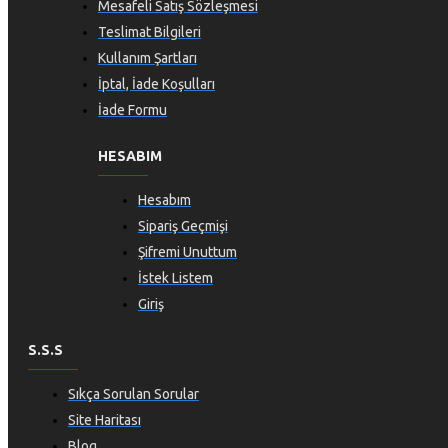
Mesafeli Satış Sözleşmesi
Teslimat Bilgileri
Kullanım Şartları
İptal, İade Koşulları
İade Formu
HESABIM
Hesabım
Sipariş Geçmişi
Şifremi Unuttum
İstek Listem
Giriş
S.S.S
Sıkça Sorulan Sorular
Site Haritası
Blog