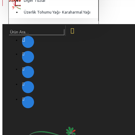
Diğer Tuzlar
Üzerlik Tohumu Yağı- Karaharmal Yağı