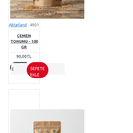
Aktarland
4901
ÇEMEN
TOHUMU - 100
GR
90,00TL
SEPETE
EKLE