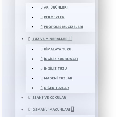
ARI ÜRÜNLERI
PEKMEZLER
PROPOLIS MUCIZELERI
TUZ VE MINERALLER
HIMALAYA TUZU
İNGILIZ KARBONATI
İNGILIZ TUZU
MADENI TUZLAR
DIĞER TUZLAR
ESANS VE KOKULAR
OSMANLI MACUNLARI