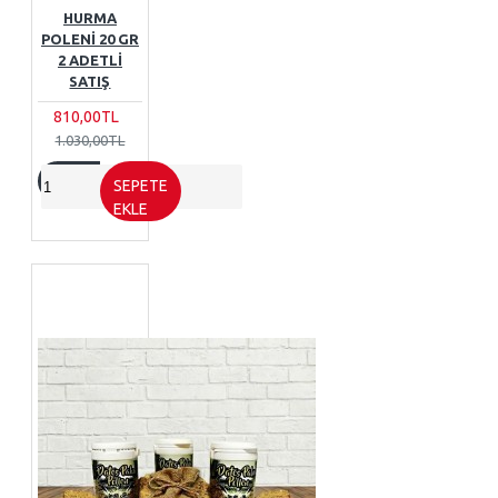
HURMA
POLENI 20 GR
2 ADETLI
SATIŞ
810,00TL
1.030,00TL
SEPETE
EKLE