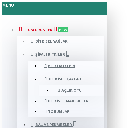
MENU
TÜM ÜRÜNLER
NEW
BITKISEL YAĞLAR
ŞIFALI BITKILER
BITKI KÖKLERI
BITKISEL ÇAYLAR
AÇLIK OTU
BITKISEL MAHSÜLLER
TOHUMLAR
BAL VE PEKMEZLER