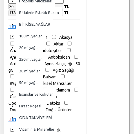
Propolis Mucizeleri
TL
Bitkilerle Estetik Bakım
TL
BİTKİSEL YAĞLAR
ETIKETLER
100 ml yağlar
5269
5491
Akasya
Akasya çiçeği
Aktar
20 ml yağlar
Anadolu
Anadolu şifası
Anason 100 gr
Antioksidan
250 ml yağlar
Ardıç katranı
Aynısefa çiçeği - 50
gr
Ayurveda
Ağız Sağlığı
30 ml yağlar
Baharat
Balsam
50 ml yağlar
Bağışıklık
Bitkisel Mahsüller
Bitkisel Çay
Cardamom
Esanslar ve Kokular
Cassie
Commiphora
Opobalsamum
Detoks
Fırsat Köşesi
Doğal Reçine
Doğal Ürünler
Fabaceae
Geleneksel Tıp
GIDA TAKVİYELERİ
STOK DURUMU
Günlük Sakızı Boswellia serrata
Huai hua
Vitamin & Minareller
Juniper tar
Stokta
Stokta Yok