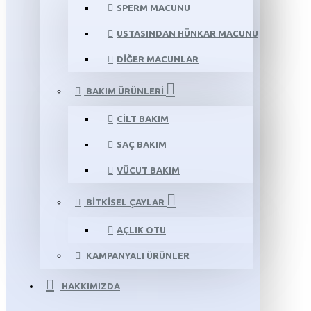
SPERM MACUNU
USTASINDAN HÜNKAR MACUNU
DIĞER MACUNLAR
BAKIM ÜRÜNLERI
CILT BAKIM
SAÇ BAKIM
VÜCUT BAKIM
BITKISEL ÇAYLAR
AÇLIK OTU
KAMPANYALI ÜRÜNLER
HAKKIMIZDA