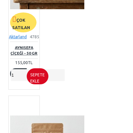
ÇOK
SATILAN
Aktarland
4785
AYNISEFA
ÇIÇEĞI - 50 GR
155,00TL
SEPETE
EKLE