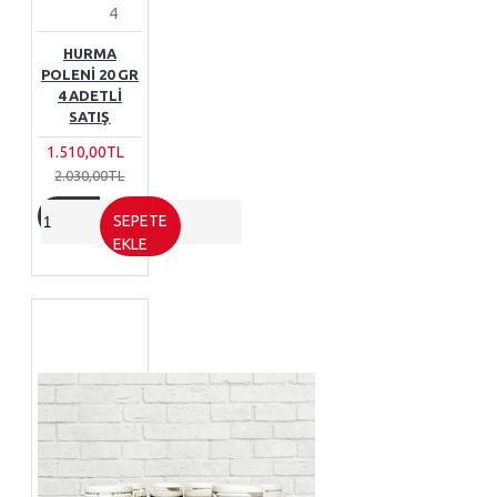
4
HURMA
POLENI 20 GR
4 ADETLI
SATIŞ
1.510,00TL
2.030,00TL
SEPETE
EKLE