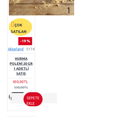
ÇOK
SATILAN
-19 %
Aktarland
5174
HURMA
POLENI 20 GR
1 ADETLI
SATIŞ
430,00TL
530,00TL
SEPETE
EKLE