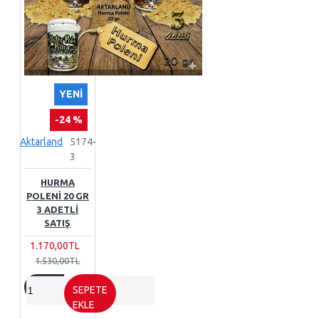
YENI
-24 %
Aktarland
5174-
3
HURMA
POLENI 20 GR
3 ADETLI
SATIŞ
1.170,00TL
1.530,00TL
SEPETE
EKLE