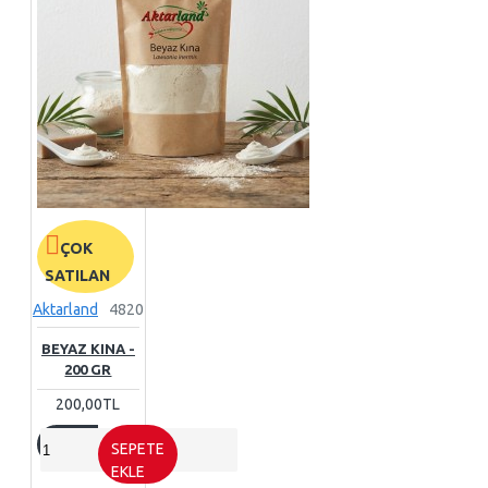
ÇOK
SATILAN
Aktarland
4820
BEYAZ KINA -
200 GR
200,00TL
SEPETE
EKLE