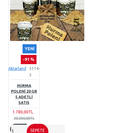
YENI
-91 %
Aktarland
5174-
5
HURMA
POLENI 20 GR
5 ADETLI
SATIŞ
1.780,00TL
20.030,00TL
SEPETE