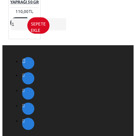
YAPRAĞI 50 GR
110,00TL
SEPETE
EKLE