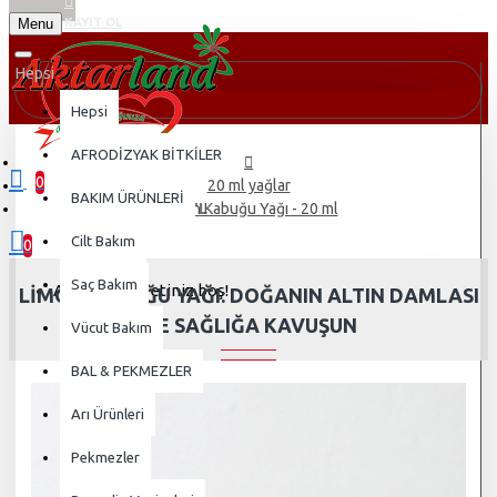
Menu
KAYIT OL
Hepsi
Hepsi
AFRODİZYAK BİTKİLER
0
20 ml yağlar
BAKIM ÜRÜNLERİ
0 ürün - 0,00TL
Limon Kabuğu Yağı - 20 ml
Cilt Bakım
0
Saç Bakım
Alışveriş sepetiniz boş!
LIMON KABUĞU YAĞI: DOĞANIN ALTIN DAMLASI
ILE SAĞLIĞA KAVUŞUN
Vücut Bakım
BAL & PEKMEZLER
Arı Ürünleri
Pekmezler