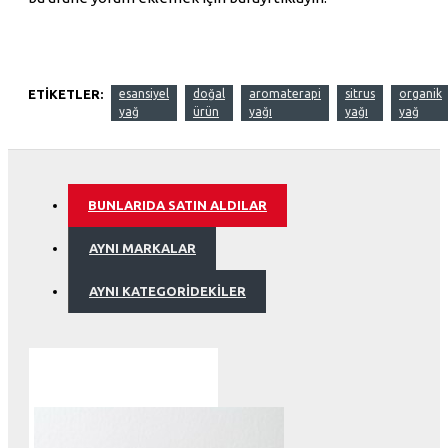
ETIKETLER:
esansiyel
doğal
aromaterapi
sitrus
organik
yağ
ürün
yağı
yağı
yağ
BUNLARIDA SATIN ALDILAR
AYNI MARKALAR
AYNI KATEGORIDEKILER