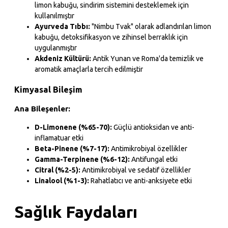
limon kabuğu, sindirim sistemini desteklemek için
kullanılmıştır
Ayurveda Tıbbı:
"Nimbu Tvak" olarak adlandırılan limon
kabuğu, detoksifikasyon ve zihinsel berraklık için
uygulanmıştır
Akdeniz Kültürü:
Antik Yunan ve Roma'da temizlik ve
aromatik amaçlarla tercih edilmiştir
Kimyasal Bileşim
Ana Bileşenler:
D-Limonene (%65-70):
Güçlü antioksidan ve anti-
inflamatuar etki
Beta-Pinene (%7-17):
Antimikrobiyal özellikler
Gamma-Terpinene (%6-12):
Antifungal etki
Citral (%2-5):
Antimikrobiyal ve sedatif özellikler
Linalool (%1-3):
Rahatlatıcı ve anti-anksiyete etki
Sağlık Faydaları