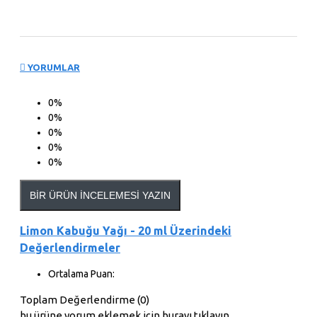
YORUMLAR
0%
0%
0%
0%
0%
BIR ÜRÜN İNCELEMESI YAZIN
Limon Kabuğu Yağı - 20 ml Üzerindeki
Değerlendirmeler
Ortalama Puan:
Toplam Değerlendirme (0)
bu ürüne yorum eklemek için burayı tıklayın.