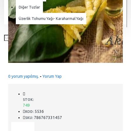
Diğer Tuzlar
Üzerlik Tohumu Yağı- Karaharmal Yağı
0 yorum yapılmış.
-
Yorum Yap
STOK:
749
5536
KOD:
786767331457
SKU: