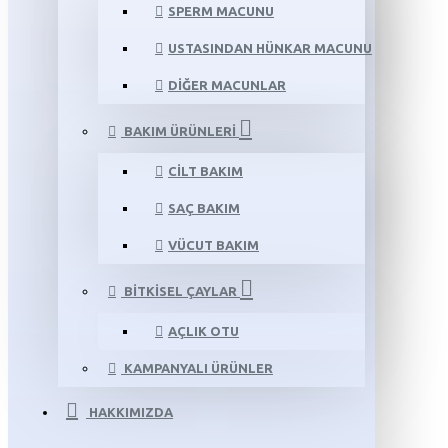
SPERM MACUNU
USTASINDAN HÜNKAR MACUNU
DIĞER MACUNLAR
BAKIM ÜRÜNLERI
CILT BAKIM
SAÇ BAKIM
VÜCUT BAKIM
BITKISEL ÇAYLAR
AÇLIK OTU
KAMPANYALI ÜRÜNLER
HAKKIMIZDA