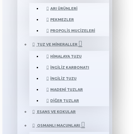
ARI ÜRÜNLERI
PEKMEZLER
PROPOLIS MUCIZELERI
TUZ VE MINERALLER
HIMALAYA TUZU
İNGILIZ KARBONATI
İNGILIZ TUZU
MADENI TUZLAR
DIĞER TUZLAR
ESANS VE KOKULAR
OSMANLI MACUNLARI