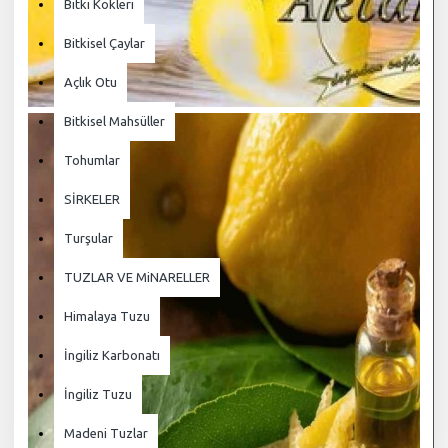
Bitki Kökleri
Bitkisel Çaylar
Açlık Otu
Bitkisel Mahsüller
Tohumlar
SİRKELER
Turşular
TUZLAR VE MiNARELLER
Himalaya Tuzu
İngiliz Karbonatı
İngiliz Tuzu
Madeni Tuzlar