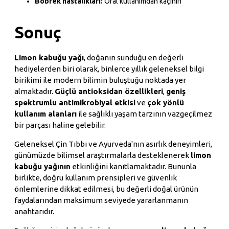
Böbrek hastalıkları:
Oral kullanımdan kaçının
Sonuç
Limon kabuğu yağı
, doğanın sunduğu en değerli
hediyelerden biri olarak, binlerce yıllık geleneksel bilgi
birikimi ile modern bilimin buluştuğu noktada yer
almaktadır.
Güçlü antioksidan özellikleri
,
geniş
spektrumlu antimikrobiyal etkisi
ve
çok yönlü
kullanım alanları
ile sağlıklı yaşam tarzının vazgeçilmez
bir parçası haline gelebilir.
Geleneksel Çin Tıbbı ve Ayurveda'nın asırlık deneyimleri,
günümüzde bilimsel araştırmalarla desteklenerek
limon
kabuğu yağının
etkinliğini kanıtlamaktadır. Bununla
birlikte, doğru kullanım prensipleri ve güvenlik
önlemlerine dikkat edilmesi, bu değerli doğal ürünün
faydalarından maksimum seviyede yararlanmanın
anahtarıdır.