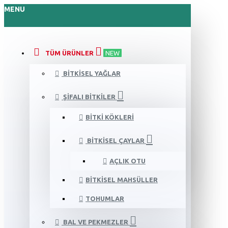
MENU
TÜM ÜRÜNLER
NEW
BITKISEL YAĞLAR
ŞIFALI BITKILER
BITKI KÖKLERI
BITKISEL ÇAYLAR
AÇLIK OTU
BITKISEL MAHSÜLLER
TOHUMLAR
BAL VE PEKMEZLER