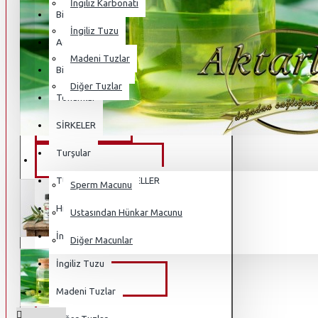
İngiliz Karbonatı
Bitkisel Çaylar
İngiliz Tuzu
Açlık Otu
Madeni Tuzlar
Bitkisel Mahsüller
Diğer Tuzlar
Tohumlar
HURMA POLENI
SİRKELER
Turşular
OSMANLI MACUNLARI
TUZLAR VE MiNARELLER
Sperm Macunu
Himalaya Tuzu
Ustasından Hünkar Macunu
İngiliz Karbonatı
Diğer Macunlar
İngiliz Tuzu
KAMPANYALI ÜRÜNLER
Madeni Tuzlar
BLOG