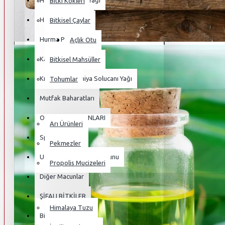
Haoma Harmala Yağı
Bitki Kökleri
Hayvansal Yağlar
Bitkisel Çaylar
Hurma Poleni
Açlık Otu
Kampanyalı Ürünler
Bitkisel Mahsüller
Kırmızı Kaliforniya Solucanı Yağı
Tohumlar
Mutfak Baharatları
BAL & PEKMEZLER
OSMANLI MACUNLARI
Arı Ürünleri
Sperm Macunu
Pekmezler
Ustasından Hünkar Macunu
Propolis Mucizeleri
Diğer Macunlar
TUZ VE MİNARELLER
ŞİFALI BİTKİLER
Himalaya Tuzu
Bitki Kökleri