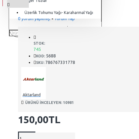
Diğer Tuzlar
Üzerlik Tohumu Yağı- Karaharmal Yağı
0 yorum yapılmış.
-
Yorum Yap
STOK:
745
5688
KOD:
786767331778
SKU:
Aktarland
ÜRÜNÜ INCELEYEN: 10981
150,00TL