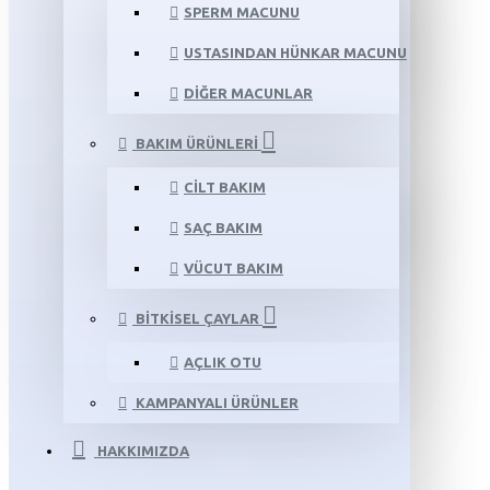
SPERM MACUNU
USTASINDAN HÜNKAR MACUNU
DIĞER MACUNLAR
BAKIM ÜRÜNLERI
CILT BAKIM
SAÇ BAKIM
VÜCUT BAKIM
BITKISEL ÇAYLAR
AÇLIK OTU
KAMPANYALI ÜRÜNLER
HAKKIMIZDA