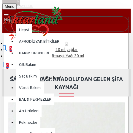
Menu
KAYIT OL
Hepsi
Hepsi
AFRODİZYAK BİTKİLER
0
20 ml yağlar
BAKIM ÜRÜNLERİ
0 ürün - 0,00TL
Sarmaşık Yağı 20 ml
Cilt Bakım
0
Saç Bakım
Alışveriş sepetiniz boş!
SARMAŞIK YAĞI: ANADOLU'DAN GELEN ŞIFA
KAYNAĞI
Vücut Bakım
BAL & PEKMEZLER
Arı Ürünleri
Pekmezler