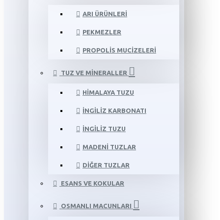
ARI ÜRÜNLERI
PEKMEZLER
PROPOLIS MUCIZELERI
TUZ VE MINERALLER
HIMALAYA TUZU
İNGILIZ KARBONATI
İNGILIZ TUZU
MADENI TUZLAR
DIĞER TUZLAR
ESANS VE KOKULAR
OSMANLI MACUNLARI