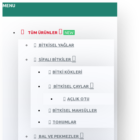
MENU
TÜM ÜRÜNLER
NEW
BITKISEL YAĞLAR
ŞIFALI BITKILER
BITKI KÖKLERI
BITKISEL ÇAYLAR
AÇLIK OTU
BITKISEL MAHSÜLLER
TOHUMLAR
BAL VE PEKMEZLER