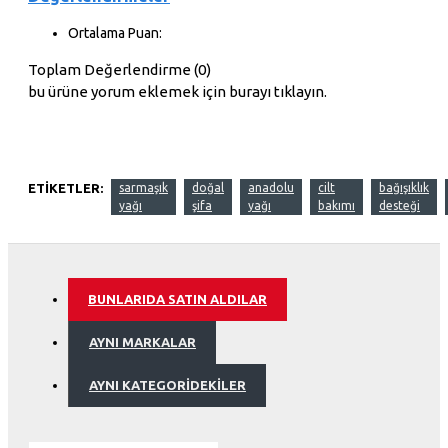
Ortalama Puan:
Toplam Değerlendirme (0)
bu ürüne yorum eklemek için burayı tıklayın.
ETIKETLER:
sarmaşık
doğal
anadolu
cilt
bağışıklık
yağı
şifa
yağı
bakımı
desteği
BUNLARIDA SATIN ALDILAR
AYNI MARKALAR
AYNI KATEGORIDEKILER