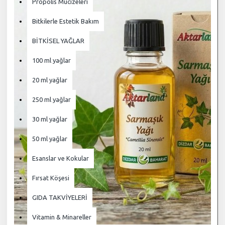
Propolis Mucizeleri
Bitkilerle Estetik Bakım
BİTKİSEL YAĞLAR
100 ml yağlar
20 ml yağlar
250 ml yağlar
30 ml yağlar
50 ml yağlar
Esanslar ve Kokular
Fırsat Köşesi
GIDA TAKVİYELERİ
Vitamin & Minareller