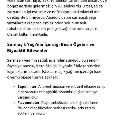
kullanılan sarmaşık, eski Yunanlılar tarafından öksürük ve
boğaz ağrısını gidermek için kullanılıyordu. Orta Çağ'da
ise yaraları iyileştirme ve enfeksiyonları tedavi etme
özelliği ile biliniyordu. Anadolu'da ise sarmaşık yağı
yüzyıllardır cilt problemlerinden solunum yolu
rahatsızlıklarına kadar pek çok sağlık sorununa çare
olarak kullanılmaktadır.
Sarmaşık Yağı'nın İçerdiği Besin Öğeleri ve
Biyoaktif Bileşenler
Sarmaşık yağının sağlık açısından sunduğu bu zengin
fayda yelpazesi, içerdiği güçlü biyoaktif bileşenlerden
kaynaklanmaktadır. İşte sarmaşık yağının içerdiği bazı
önemli bileşenler ve etkileri:
Saponinler:
Anti-enflamatuar ve antiviral etkilere sahip
olan saponinler, bağışıklık sistemini güçlendirmeye
yardımcı olur.
Flavonoidler:
Güçlü antioksidan özelliği ile bilinen
flavonoidler, hücreleri serbest radikallerin zararlı
etkilerinden korur.