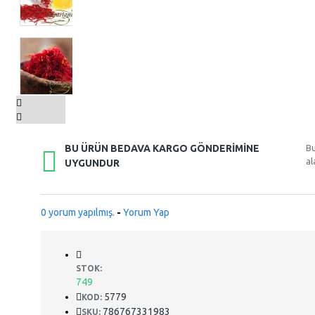
BU ÜRÜN BEDAVA KARGO GÖNDERIMINE
B
al
UYGUNDUR
0 yorum yapılmış.
-
Yorum Yap
STOK:
749
5779
KOD:
786767331983
SKU: