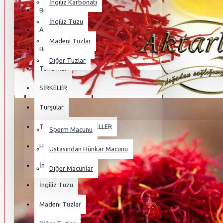
İngiliz Karbonatı
Bitkisel Çaylar
İngiliz Tuzu
Açlık Otu
Madeni Tuzlar
Bitkisel Mahsüller
Diğer Tuzlar
Tohumlar
HURMA POLENI
SİRKELER
Turşular
OSMANLI MACUNLARI
TUZLAR VE MiNARELLER
Sperm Macunu
Himalaya Tuzu
Ustasından Hünkar Macunu
İngiliz Karbonatı
Diğer Macunlar
İngiliz Tuzu
KAMPANYALI ÜRÜNLER
Madeni Tuzlar
BLOG