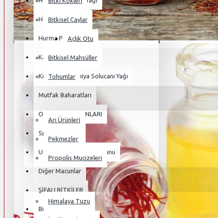
Haoma Harmala Yağı
Bitki Kökleri
Hayvansal Yağlar
Bitkisel Çaylar
Hurma Poleni
Açlık Otu
Kampanyalı Ürünler
Bitkisel Mahsüller
Kırmızı Kaliforniya Solucanı Yağı
Tohumlar
Mutfak Baharatları
BAL & PEKMEZLER
OSMANLI MACUNLARI
Arı Ürünleri
Sperm Macunu
Pekmezler
Ustasından Hünkar Macunu
Propolis Mucizeleri
Diğer Macunlar
TUZ VE MİNARELLER
ŞİFALI BİTKİLER
Himalaya Tuzu
Bitki Kökleri