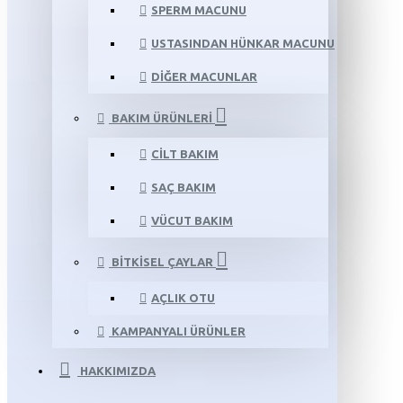
SPERM MACUNU
USTASINDAN HÜNKAR MACUNU
DIĞER MACUNLAR
BAKIM ÜRÜNLERI
CILT BAKIM
SAÇ BAKIM
VÜCUT BAKIM
BITKISEL ÇAYLAR
AÇLIK OTU
KAMPANYALI ÜRÜNLER
HAKKIMIZDA