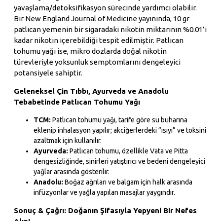
yavaşlama/detoksifikasyon sürecinde yardımcı olabilir.
Bir New England Journal of Medicine yayınında, 10 gr
patlıcan yemenin bir sigaradaki nikotin miktarının %0.01’i
kadar nikotin içerebildiği tespit edilmiştir. Patlıcan
tohumu yağı ise, mikro dozlarda doğal nikotin
türevleriyle yoksunluk semptomlarını dengeleyici
potansiyele sahiptir.
Geleneksel Çin Tıbbı, Ayurveda ve Anadolu
Tebabetinde Patlıcan Tohumu Yağı
TCM:
Patlıcan tohumu yağı, tarife göre su buharına
eklenip inhalasyon yapılır; akciğerlerdeki “ısıyı” ve toksini
azaltmak için kullanılır.
Ayurveda:
Patlıcan tohumu, özellikle Vata ve Pitta
dengesizliğinde, sinirleri yatıştırıcı ve bedeni dengeleyici
yağlar arasında gösterilir.
Anadolu:
Boğaz ağrıları ve balgam için halk arasında
infüzyonlar ve yağla yapılan masajlar yaygındır.
Sonuç & Çağrı: Doğanın Şifasıyla Yepyeni Bir Nefes