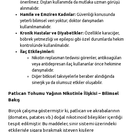
önerilmez. Dıştan kullanımda da mutlaka uzman görüşü
alınmalıdır.
Hamile ve Emziren Kadınlar:
Güvenliği konusunda
yeterli bilimsel veri yoktur; doktor danışmadan
kullanılmamalıdır.
Kronik Hastalar ve Diyabetikler:
Özellikle karaciğer,
böbrek yetmezliği ve epilepsi gibi özel durumlarda hekim
kontrolünde kullanılmalıdır.
İlaç Etkileşimleri:
Nikotin replasman tedavisi görenler, antikoagülan
veya antidepresan ilaç kullananlar önce hekimine
danışmalıdır.
Diğer bitkisel takviyelerle beraber alındığında
sinerjik ya da olumsuz etkiler oluşabilir.
Patlıcan Tohumu Yağının Nikotinle İlişkisi – Bilimsel
Bakış
Birçok çalışma göstermiştir ki, patlıcan ve akrabalarının
(domates, patates vb.) doğal nikotinoid bileşikler içerdiği
tespit edilmiştir. Bu maddeler, sinir sistemi üzerindeki
etkileriyle sigara bırakmak isteyen kişilere