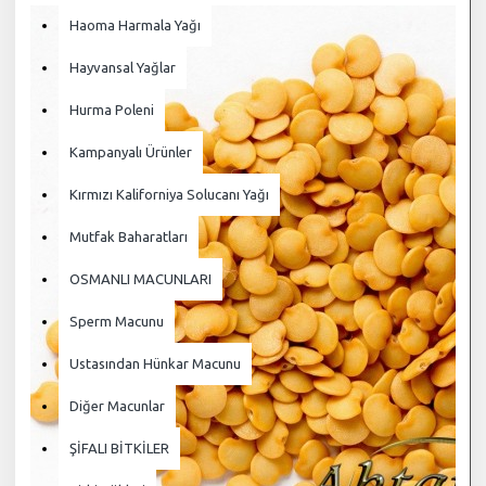
Haoma Harmala Yağı
Hayvansal Yağlar
Hurma Poleni
Kampanyalı Ürünler
Kırmızı Kaliforniya Solucanı Yağı
Mutfak Baharatları
OSMANLI MACUNLARI
Sperm Macunu
Ustasından Hünkar Macunu
Diğer Macunlar
ŞİFALI BİTKİLER