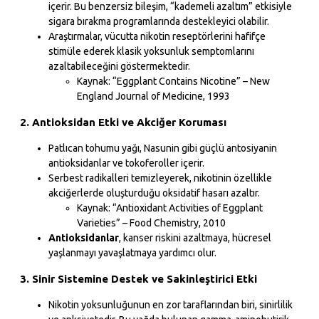
içerir. Bu benzersiz bileşim, “kademeli azaltım” etkisiyle
sigara bırakma programlarında destekleyici olabilir.
Araştırmalar, vücutta nikotin reseptörlerini hafifçe
stimüle ederek klasik yoksunluk semptomlarını
azaltabileceğini göstermektedir.
Kaynak: “Eggplant Contains Nicotine” – New
England Journal of Medicine, 1993
2. Antioksidan Etki ve Akciğer Koruması
Patlıcan tohumu yağı, Nasunin gibi güçlü antosiyanin
antioksidanlar ve tokoferoller içerir.
Serbest radikalleri temizleyerek, nikotinin özellikle
akciğerlerde oluşturduğu oksidatif hasarı azaltır.
Kaynak: “Antioxidant Activities of Eggplant
Varieties” – Food Chemistry, 2010
Antioksidanlar
, kanser riskini azaltmaya, hücresel
yaşlanmayı yavaşlatmaya yardımcı olur.
3. Sinir Sistemine Destek ve Sakinleştirici Etki
Nikotin yoksunluğunun en zor taraflarından biri, sinirlilik