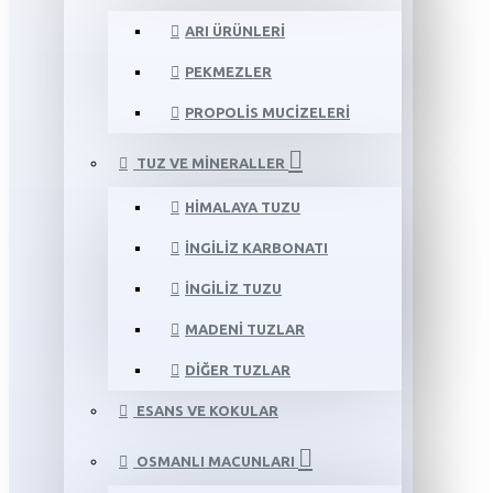
ARI ÜRÜNLERI
PEKMEZLER
PROPOLIS MUCIZELERI
TUZ VE MINERALLER
HIMALAYA TUZU
İNGILIZ KARBONATI
İNGILIZ TUZU
MADENI TUZLAR
DIĞER TUZLAR
ESANS VE KOKULAR
OSMANLI MACUNLARI