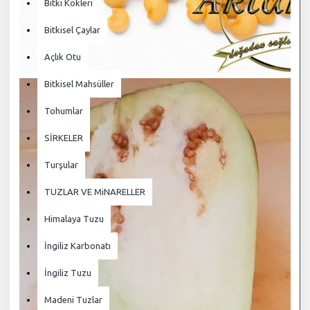
Bitki Kökleri
Bitkisel Çaylar
Açlık Otu
Bitkisel Mahsüller
Tohumlar
SİRKELER
Turşular
TUZLAR VE MiNARELLER
Himalaya Tuzu
İngiliz Karbonatı
İngiliz Tuzu
Madeni Tuzlar