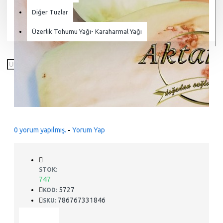
Diğer Tuzlar
Üzerlik Tohumu Yağı- Karaharmal Yağı
0 yorum yapılmış.
-
Yorum Yap
STOK:
747
5727
KOD:
786767331846
SKU: