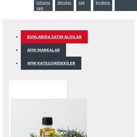
tohumu
detoksu
yağ
bırakma
yağı
BUNLARIDA SATIN ALDILAR
AYNI MARKALAR
AYNI KATEGORIDEKILER