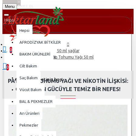
Menu
KAYIT OL
Hepsi
Hepsi
AFRODİZYAK BİTKİLER
0
50 ml yağlar
BAKIM ÜRÜNLERİ
0 ürün - 0,00TL
Patlıcan Tohumu Yağı 50 ml
Cilt Bakım
0
Saç Bakım
Alışveriş sepetiniz boş!
PATLICAN TOHUMU YAĞI VE NIKOTIN İLIŞKISI:
GELENEĞIN GÜCÜYLE TEMIZ BIR NEFES!
Vücut Bakım
BAL & PEKMEZLER
Arı Ürünleri
Pekmezler