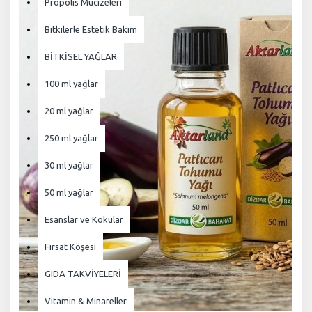
Propolis Mucizeleri
Bitkilerle Estetik Bakım
BİTKİSEL YAĞLAR
100 ml yağlar
20 ml yağlar
250 ml yağlar
30 ml yağlar
50 ml yağlar
Esanslar ve Kokular
Fırsat Köşesi
GIDA TAKVİYELERİ
Vitamin & Minareller