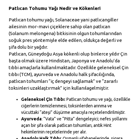
Patlıcan Tohumu Yağı Nedir ve Kökenleri
Patlıcan tohumu yağı, Solanaceae yani patlıcangiller
ailesinin mor-mavi çiçeklere sahip olan patlıcan
(Solanum melongena) bitkisinin olgun tohumlarından
soğuk pres yöntemiyle elde edilen, oldukça değerli ve
şifa dolu bir yağdır.
Patlıcan, Güneydoğu Asya kökenli olup binlerce yıldır Çin
başta olmak üzere Hindistan, Japonya ve Anadolu’da
tıbbi amaçlarla kullanılmaktadır. Özellikle geleneksel Çin
tıbbı (TCM), ayurveda ve Anadolu halk şifacılığında,
patlıcan tohumları “iç dengeyi sağlamak” ve “zararlı
toksinleri uzaklaştırmak” için kullanılagelmiştir.
Geleneksel Çin Tıbbı
: Patlıcan tohumu ve yağı, özellikle
ciğerlerin temizlenmesi, toksinlerden arınma ve
vücuttaki “ateşi” düşürme amacıyla reçetelendirilmiştir.
Ayurveda
: “Vata” ve “Pitta” dengeleyici; nefes yollarını
açan bir şifa olarak patlıcan tohumları, antik Hint
hekimlerinin reçetelerinde yer alır.
Anadolu Halk Tıbbı
: Osmanlı şifahanelerinde, sigara