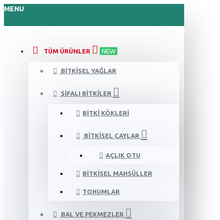
MENU
TÜM ÜRÜNLER
NEW
BITKISEL YAĞLAR
ŞIFALI BITKILER
BITKI KÖKLERI
BITKISEL ÇAYLAR
AÇLIK OTU
BITKISEL MAHSÜLLER
TOHUMLAR
BAL VE PEKMEZLER