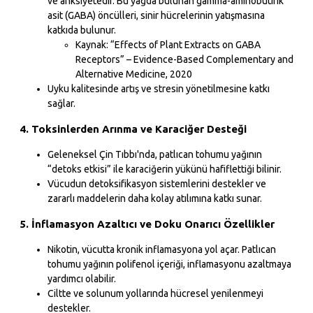
ve anksiyetedir. Bu yağda bulunan gamma-aminobutirik
asit (GABA) öncülleri, sinir hücrelerinin yatışmasına
katkıda bulunur.
Kaynak: “Effects of Plant Extracts on GABA
Receptors” – Evidence-Based Complementary and
Alternative Medicine, 2020
Uyku kalitesinde artış ve stresin yönetilmesine katkı
sağlar.
4. Toksinlerden Arınma ve Karaciğer Desteği
Geleneksel Çin Tıbbı'nda, patlıcan tohumu yağının
“detoks etkisi” ile karaciğerin yükünü hafiflettiği bilinir.
Vücudun detoksifikasyon sistemlerini destekler ve
zararlı maddelerin daha kolay atılımına katkı sunar.
5. İnflamasyon Azaltıcı ve Doku Onarıcı Özellikler
Nikotin, vücutta kronik inflamasyona yol açar. Patlıcan
tohumu yağının polifenol içeriği, inflamasyonu azaltmaya
yardımcı olabilir.
Ciltte ve solunum yollarında hücresel yenilenmeyi
destekler.