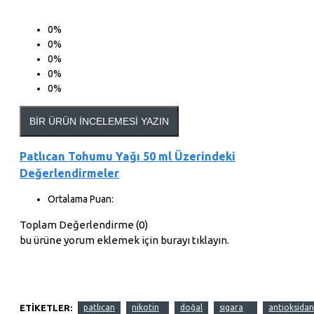
0%
0%
0%
0%
0%
BIR ÜRÜN İNCELEMESI YAZIN
Patlıcan Tohumu Yağı 50 ml Üzerindeki
Değerlendirmeler
Ortalama Puan:
Toplam Değerlendirme (0)
bu ürüne yorum eklemek için burayı tıklayın.
ETIKETLER:
patlıcan
nikotin
doğal
sigara
antioksidan