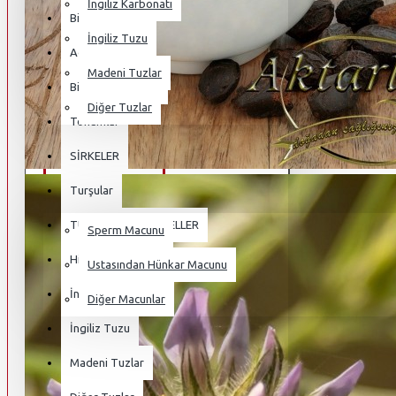
İngiliz Karbonatı
Bitkisel Çaylar
İngiliz Tuzu
Açlık Otu
Madeni Tuzlar
Bitkisel Mahsüller
Diğer Tuzlar
Tohumlar
HURMA POLENI
SİRKELER
Turşular
OSMANLI MACUNLARI
TUZLAR VE MiNARELLER
Sperm Macunu
Himalaya Tuzu
Ustasından Hünkar Macunu
İngiliz Karbonatı
Diğer Macunlar
İngiliz Tuzu
KAMPANYALI ÜRÜNLER
Madeni Tuzlar
BLOG