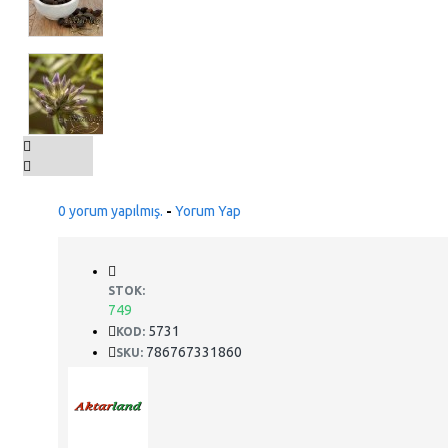
0 yorum yapılmış.
-
Yorum Yap
STOK:
749
5731
KOD:
786767331860
SKU: