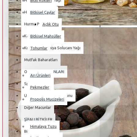
Haoma Harmala Yağı
Bitki Kökleri
Hayvansal Yağlar
Bitkisel Çaylar
Hurma Poleni
Açlık Otu
Kampanyalı Ürünler
Bitkisel Mahsüller
Kırmızı Kaliforniya Solucanı Yağı
Tohumlar
Mutfak Baharatları
BAL & PEKMEZLER
OSMANLI MACUNLARI
Arı Ürünleri
Sperm Macunu
Pekmezler
Ustasından Hünkar Macunu
Propolis Mucizeleri
Diğer Macunlar
TUZ VE MİNARELLER
ŞİFALI BİTKİLER
Himalaya Tuzu
Bitki Kökleri