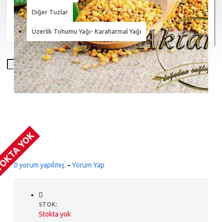
Diğer Tuzlar
Üzerlik Tohumu Yağı- Karaharmal Yağı
OKTA YOK
0 yorum yapılmış.
-
Yorum Yap
STOK:
Stokta yok