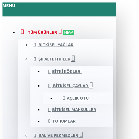
MENU
TÜM ÜRÜNLER
NEW
BITKISEL YAĞLAR
ŞIFALI BITKILER
BITKI KÖKLERI
BITKISEL ÇAYLAR
AÇLIK OTU
BITKISEL MAHSÜLLER
TOHUMLAR
BAL VE PEKMEZLER