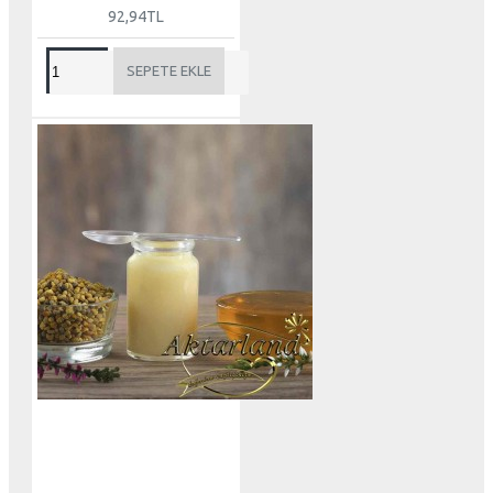
92,94TL
SEPETE EKLE
S
T
O
K
T
A
Y
O