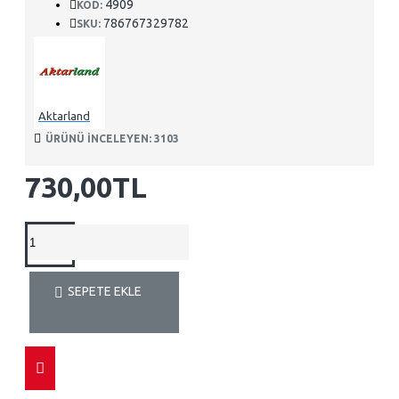
4909
KOD:
786767329782
SKU:
Aktarland
ÜRÜNÜ INCELEYEN: 3103
730,00TL
SEPETE EKLE