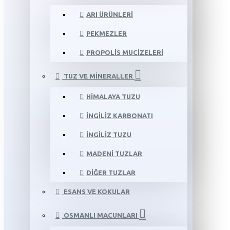
ARI ÜRÜNLERI
PEKMEZLER
PROPOLIS MUCIZELERI
TUZ VE MINERALLER
HIMALAYA TUZU
İNGILIZ KARBONATI
İNGILIZ TUZU
MADENI TUZLAR
DIĞER TUZLAR
ESANS VE KOKULAR
OSMANLI MACUNLARI