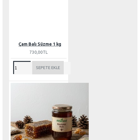
S
T
O
K
T
A
Y
O
Çam Balı Süzme 1 kg
730,00TL
SEPETE EKLE