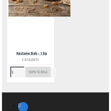
S
T
O
K
T
A
Y
O
Kestane Balı - 1 kg
2.010,00TL
SEPETE EKLE