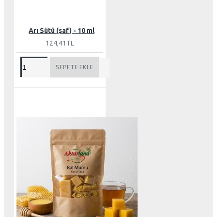
Arı Sütü (saf) - 10 ml
124,41TL
SEPETE EKLE