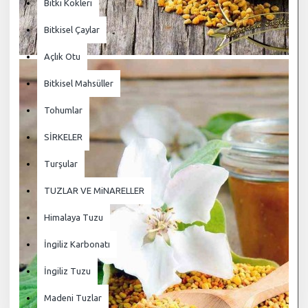
Bitki Kökleri
Bitkisel Çaylar
Açlık Otu
Bitkisel Mahsüller
Tohumlar
SİRKELER
Turşular
TUZLAR VE MiNARELLER
Himalaya Tuzu
İngiliz Karbonatı
İngiliz Tuzu
Madeni Tuzlar