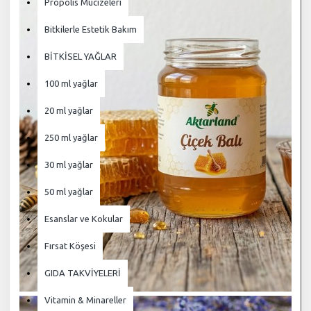
Propolis Mucizeleri
Bitkilerle Estetik Bakım
BİTKİSEL YAĞLAR
100 ml yağlar
20 ml yağlar
250 ml yağlar
30 ml yağlar
50 ml yağlar
Esanslar ve Kokular
Fırsat Köşesi
GIDA TAKVİYELERİ
Vitamin & Minareller