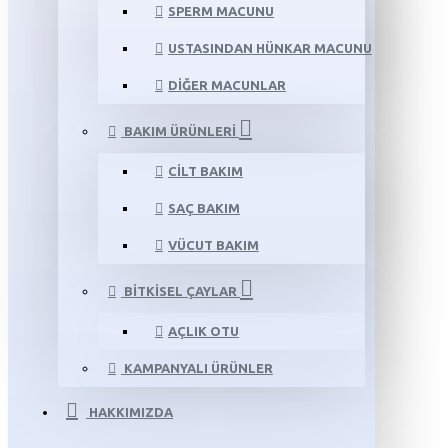
SPERM MACUNU
USTASINDAN HÜNKAR MACUNU
DIĞER MACUNLAR
BAKIM ÜRÜNLERI
CILT BAKIM
SAÇ BAKIM
VÜCUT BAKIM
BITKISEL ÇAYLAR
AÇLIK OTU
KAMPANYALI ÜRÜNLER
HAKKIMIZDA