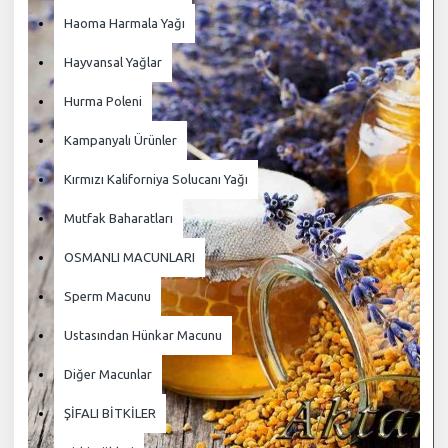
Haoma Harmala Yağı
Hayvansal Yağlar
Hurma Poleni
Kampanyalı Ürünler
Kırmızı Kaliforniya Solucanı Yağı
Mutfak Baharatları
OSMANLI MACUNLARI
Sperm Macunu
Ustasından Hünkar Macunu
Diğer Macunlar
ŞİFALI BİTKİLER