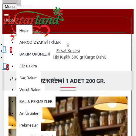
Menu
KAYIT OL
Hepsi
Hepsi
AFRODİZYAK BİTKİLER
0
Fırsat Köşesi
BAKIM ÜRÜNLERİ
0 ürün - 0,00TL
UYUZ KREMİ İki Kişilik 500 gr Kargo Dahil
Cilt Bakım
0
Saç Bakım
Alışveriş sepetiniz boş!
UYUZ KREMİ 1 ADET 200 GR.
Vücut Bakım
BAL & PEKMEZLER
Arı Ürünleri
Pekmezler