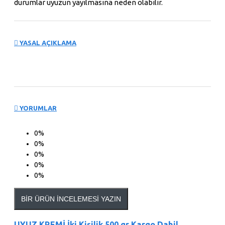
durumlar uyuzun yayılmasına neden olabilir.
YASAL AÇIKLAMA
YORUMLAR
0%
0%
0%
0%
0%
BIR ÜRÜN İNCELEMESI YAZIN
UYUZ KREMİ İki Kişilik 500 gr Kargo Dahil