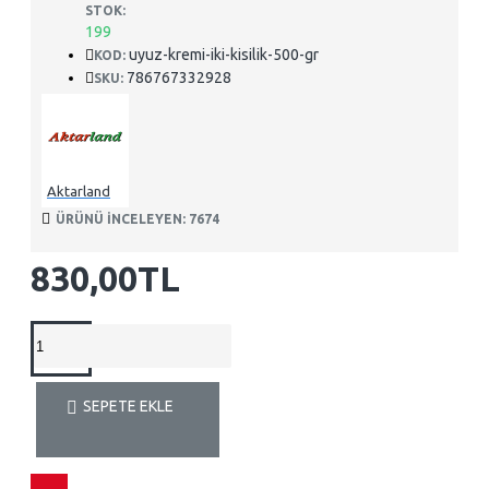
STOK:
199
uyuz-kremi-iki-kisilik-500-gr
KOD:
786767332928
SKU:
Aktarland
ÜRÜNÜ INCELEYEN: 7674
830,00TL
SEPETE EKLE