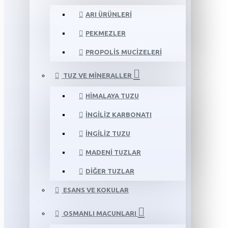
ARI ÜRÜNLERI
PEKMEZLER
PROPOLIS MUCIZELERI
TUZ VE MINERALLER
HIMALAYA TUZU
İNGILIZ KARBONATI
İNGILIZ TUZU
MADENI TUZLAR
DIĞER TUZLAR
ESANS VE KOKULAR
OSMANLI MACUNLARI