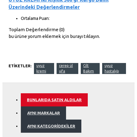
Üzerindeki Değerlendirmeler
Ortalama Puan:
Toplam Değerlendirme (0)
bu ürüne yorum eklemek için burayı tıklayın.
ETIKETLER:
uyuz
cerep ül
Cilt
uyuz
kremi
şifa
Bakım
hastalığı
BUNLARIDA SATIN ALDILAR
AYNI MARKALAR
AYNI KATEGORIDEKILER