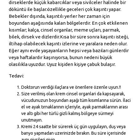
dirseklerde küçük kabarcıklar veya sivilceler halinde bir
döküntü ile başlar.özellikle geceleri çok kaşıntı yapar.
Bebekler dışında, kaşıntılı yerler her zaman için
boyundan aşağısında kalan bölgelerdir. En çok etkilenen
kısımlar; kalça, cinsel organlar, meme uçları, parmak,
bilek, dirsek ve dizlerdir.Kısa bir süre sonra kaşıntı isteği,
iltihap olabilecek kaşıntı izlerine ve yaralara neden olur.
Eğer aynı evde yaşayanların hepsi veya bazıları günlerdir
veya haftalardır kaşınıyorsa, bunun nedeni büyük
olasılıkla uyuzdur. Uyuz kişiden kişiye çabuk bulaşır.
Tedavi:
Doktorun verdiği ilaçlara ve önerilere özenle uyun.!!
Size verilmiş olan krem cinsel organlari da kapsayarak,
vücudunuzun boyundan aşağı tüm kısımlarına sürün. İlaci
el ve ayak tırnaklarının içleriyle, ayak parmaklarının arası
ve altı gibi her türlü gizli kalmış bölgeye sürmeyi
unutmayın.
Kremi 24 saatte bir sürerek üç gün uygulayın, duş veya
banyo yapmadan uzerinizde bırakın. Bu süre içerisinde
aynı giysileri giyin.