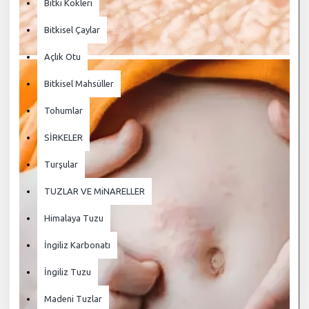
Bitki Kökleri
Bitkisel Çaylar
Açlık Otu
Bitkisel Mahsüller
Tohumlar
SİRKELER
Turşular
TUZLAR VE MiNARELLER
Himalaya Tuzu
İngiliz Karbonatı
İngiliz Tuzu
Madeni Tuzlar