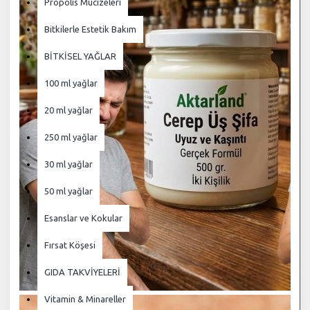
Propolis Mucizeleri
Bitkilerle Estetik Bakım
BİTKİSEL YAĞLAR
100 ml yağlar
20 ml yağlar
250 ml yağlar
30 ml yağlar
50 ml yağlar
Esanslar ve Kokular
Fırsat Köşesi
GIDA TAKVİYELERİ
Vitamin & Minareller