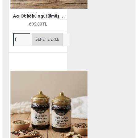
Acı Ot kökü ogütülmüş 100 gr
605,00TL
SEPETE EKLE