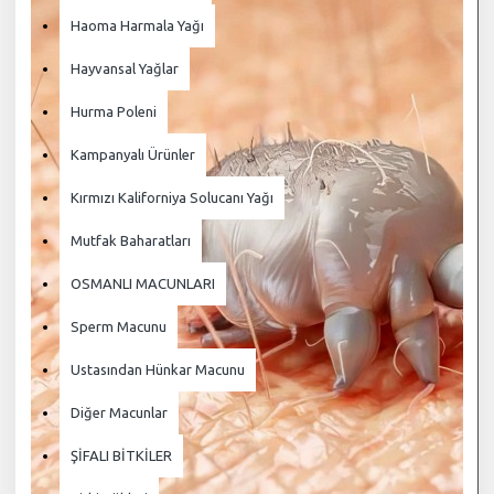
Haoma Harmala Yağı
Hayvansal Yağlar
Hurma Poleni
Kampanyalı Ürünler
Kırmızı Kaliforniya Solucanı Yağı
Mutfak Baharatları
OSMANLI MACUNLARI
Sperm Macunu
Ustasından Hünkar Macunu
Diğer Macunlar
ŞİFALI BİTKİLER