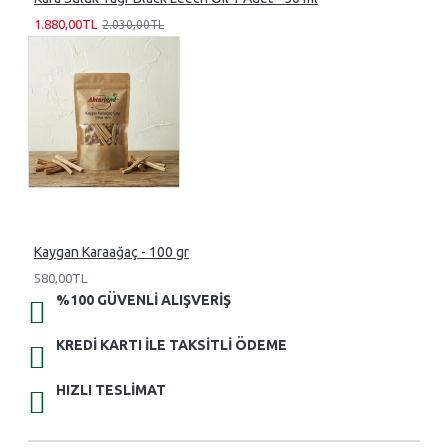
1.880,00TL
2.030,00TL
Kaygan Karaağaç - 100 gr
580,00TL
%100 GÜVENLI ALIŞVERIŞ
KREDI KARTI ILE TAKSITLI ÖDEME
HIZLI TESLIMAT