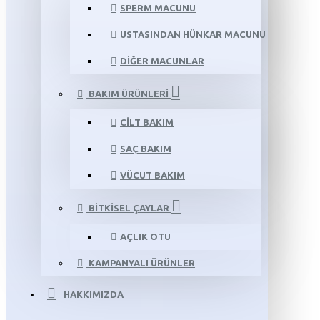
SPERM MACUNU
USTASINDAN HÜNKAR MACUNU
DIĞER MACUNLAR
BAKIM ÜRÜNLERI
CILT BAKIM
SAÇ BAKIM
VÜCUT BAKIM
BITKISEL ÇAYLAR
AÇLIK OTU
KAMPANYALI ÜRÜNLER
HAKKIMIZDA