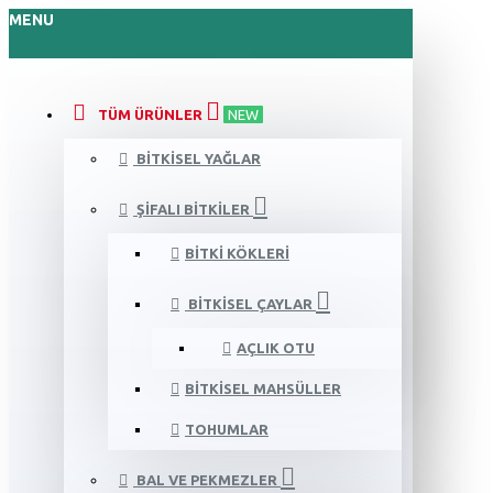
MENU
TÜM ÜRÜNLER
NEW
BITKISEL YAĞLAR
ŞIFALI BITKILER
BITKI KÖKLERI
BITKISEL ÇAYLAR
AÇLIK OTU
BITKISEL MAHSÜLLER
TOHUMLAR
BAL VE PEKMEZLER