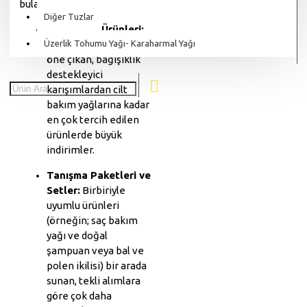
bulabilirsiniz:
Diğer Tuzlar
Ayın Yıldız Ürünleri:
Üzerlik Tohumu Yağı- Karaharmal Yağı
Belirli dönemlerde
öne çıkan, bağışıklık
destekleyici
karışımlardan cilt
bakım yağlarına kadar
en çok tercih edilen
ürünlerde büyük
indirimler.
Tanışma Paketleri ve
Setler:
Birbiriyle
uyumlu ürünleri
(örneğin; saç bakım
yağı ve doğal
şampuan veya bal ve
polen ikilisi) bir arada
sunan, tekli alımlara
göre çok daha