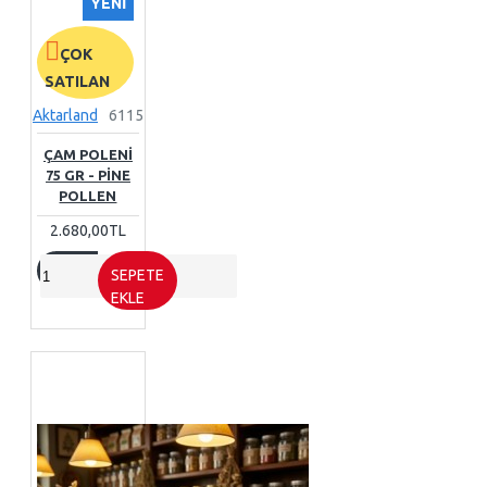
YENI
ÇOK
SATILAN
Aktarland
6115
ÇAM POLENI
75 GR - PINE
POLLEN
2.680,00TL
SEPETE
EKLE