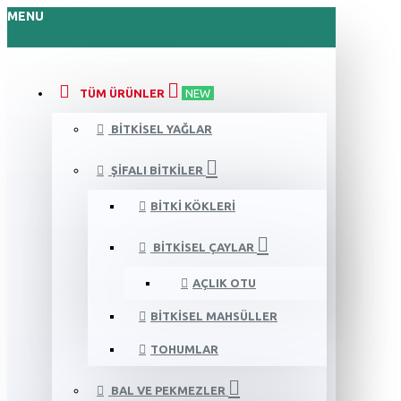
MENU
TÜM ÜRÜNLER
NEW
BITKISEL YAĞLAR
ŞIFALI BITKILER
BITKI KÖKLERI
BITKISEL ÇAYLAR
AÇLIK OTU
BITKISEL MAHSÜLLER
TOHUMLAR
BAL VE PEKMEZLER