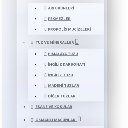
ARI ÜRÜNLERI
PEKMEZLER
PROPOLIS MUCIZELERI
TUZ VE MINERALLER
HIMALAYA TUZU
İNGILIZ KARBONATI
İNGILIZ TUZU
MADENI TUZLAR
DIĞER TUZLAR
ESANS VE KOKULAR
OSMANLI MACUNLARI