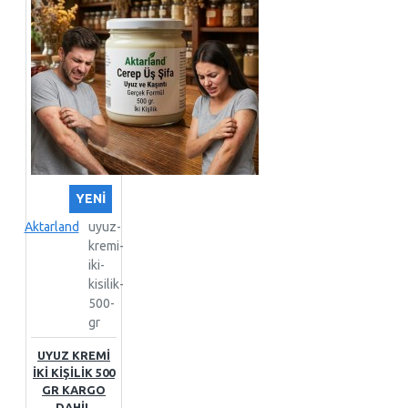
YENI
Aktarland
uyuz-
kremi-
iki-
kisilik-
500-
gr
UYUZ KREMİ
İKI KIŞILIK 500
GR KARGO
DAHIL