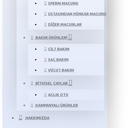
SPERM MACUNU
USTASINDAN HÜNKAR MACUNU
DIĞER MACUNLAR
BAKIM ÜRÜNLERI
CILT BAKIM
SAÇ BAKIM
VÜCUT BAKIM
BITKISEL ÇAYLAR
AÇLIK OTU
KAMPANYALI ÜRÜNLER
HAKKIMIZDA