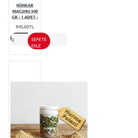
HÜNKAR
MACUNU 300
GR - 1 ADET -
945,00TL
SEPETE
EKLE