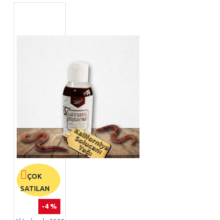
ÇOK
SATILAN
-4 %