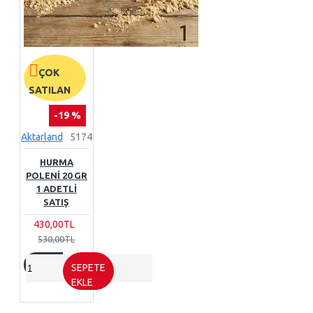
ÇOK
SATILAN
-19 %
Aktarland
5174
HURMA
POLENI 20 GR
1 ADETLI
SATIŞ
430,00TL
530,00TL
SEPETE
EKLE