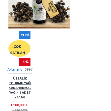
YENI
ÇOK
SATILAN
-4 %
Aktarland
5997
ÜZERLIK
TOHUMU YAĞI
KARAHARMAL
YAĞI - 1 ADET
- 50 ML
1.180,00TL
1.230,00TL