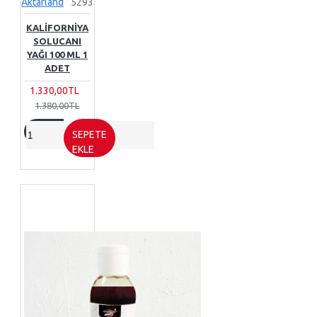
Aktarland
5293
KALIFORNIYA
SOLUCANI
YAĞI 100 ML 1
ADET
1.330,00TL
1.380,00TL
SEPETE
EKLE