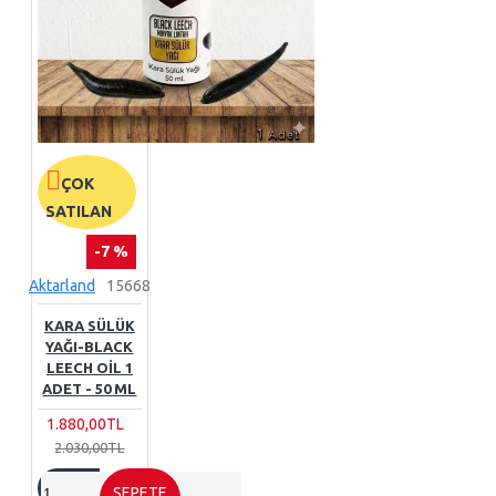
ÇOK
SATILAN
-7 %
Aktarland
15668
KARA SÜLÜK
YAĞI-BLACK
LEECH OIL 1
ADET - 50 ML
1.880,00TL
2.030,00TL
SEPETE