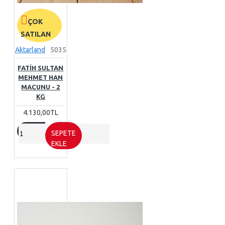
ÇOK
SATILAN
Aktarland
5035
FATIH SULTAN
MEHMET HAN
MACUNU - 2
KG
4.130,00TL
SEPETE
EKLE