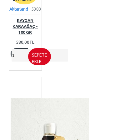
Aktarland
5383
KAYGAN
KARAAĞAÇ -
100 GR
580,00TL
SEPETE
EKLE