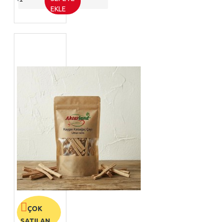
EKLE
ÇOK
SATILAN