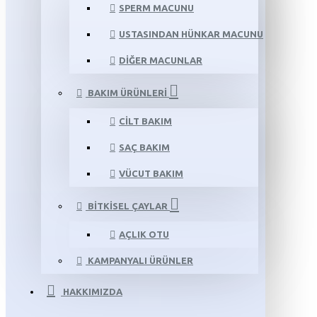
SPERM MACUNU
USTASINDAN HÜNKAR MACUNU
DIĞER MACUNLAR
BAKIM ÜRÜNLERI
CILT BAKIM
SAÇ BAKIM
VÜCUT BAKIM
BITKISEL ÇAYLAR
AÇLIK OTU
KAMPANYALI ÜRÜNLER
HAKKIMIZDA