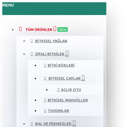
MENU
TÜM ÜRÜNLER
NEW
BITKISEL YAĞLAR
ŞIFALI BITKILER
BITKI KÖKLERI
BITKISEL ÇAYLAR
AÇLIK OTU
BITKISEL MAHSÜLLER
TOHUMLAR
BAL VE PEKMEZLER