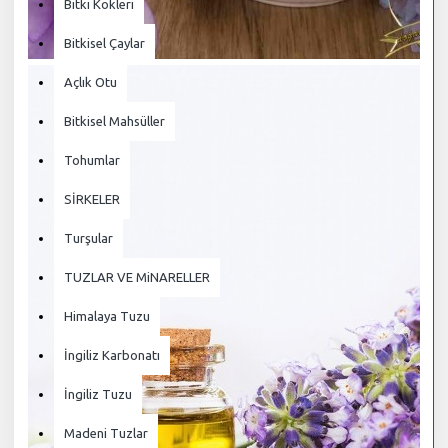
Bitki Kökleri
Bitkisel Çaylar
Açlık Otu
Bitkisel Mahsüller
Tohumlar
SİRKELER
Turşular
TUZLAR VE MiNARELLER
Himalaya Tuzu
İngiliz Karbonatı
İngiliz Tuzu
Madeni Tuzlar