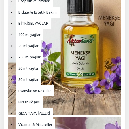
Propolis Mucizeleri
Bitkilerle Estetik Bakım
BİTKİSEL YAĞLAR
100 ml yağlar
20 ml yağlar
250 ml yağlar
30 ml yağlar
50 ml yağlar
Esanslar ve Kokular
Fırsat Köşesi
GIDA TAKVİYELERİ
Vitamin & Minareller