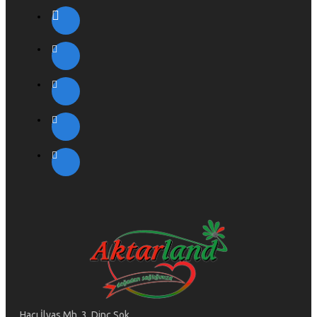
Hacı İlyas Mh. 3. Dinç Sok.