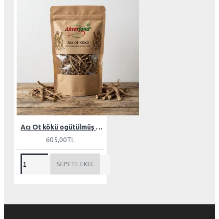
Acı Ot kökü ogütülmüş 100 gr
605,00TL
SEPETE EKLE