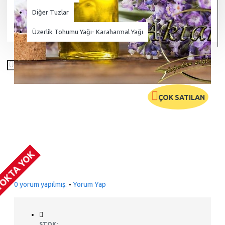
Diğer Tuzlar
Üzerlik Tohumu Yağı- Karaharmal Yağı
ÇOK SATILAN
OKTA YOK
0 yorum yapılmış.
-
Yorum Yap
STOK: