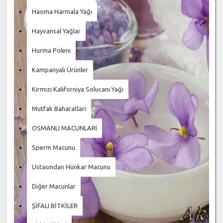
Haoma Harmala Yağı
Hayvansal Yağlar
Hurma Poleni
Kampanyalı Ürünler
Kırmızı Kaliforniya Solucanı Yağı
Mutfak Baharatları
OSMANLI MACUNLARI
Sperm Macunu
Ustasından Hünkar Macunu
Diğer Macunlar
ŞİFALI BİTKİLER