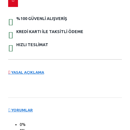
%100 GÜVENLI ALIŞVERIŞ
KREDI KARTI ILE TAKSITLI ÖDEME
HIZLI TESLIMAT
YASAL AÇIKLAMA
YORUMLAR
0%