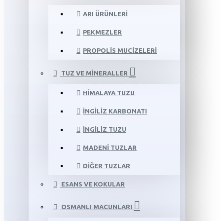
ARI ÜRÜNLERI
PEKMEZLER
PROPOLIS MUCIZELERI
TUZ VE MINERALLER
HIMALAYA TUZU
İNGILIZ KARBONATI
İNGILIZ TUZU
MADENI TUZLAR
DIĞER TUZLAR
ESANS VE KOKULAR
OSMANLI MACUNLARI