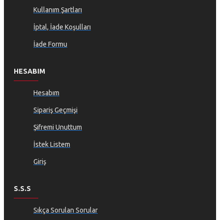
Kullanım Şartları
İptal, İade Koşulları
İade Formu
HESABIM
Hesabım
Sipariş Geçmişi
Şifremi Unuttum
İstek Listem
Giriş
S.S.S
Sıkça Sorulan Sorular