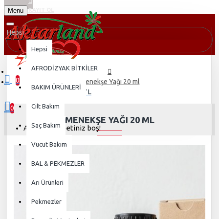
Menu
KAYIT OL
Hepsi
Hepsi
AFRODİZYAK BİTKİLER
0
Menekşe Yağı 20 ml
BAKIM ÜRÜNLERİ
0 ürün - 0,00TL
Cilt Bakım
0
MENEKŞE YAĞI 20 ML
Saç Bakım
Alışveriş sepetiniz boş!
Vücut Bakım
BAL & PEKMEZLER
Arı Ürünleri
Pekmezler