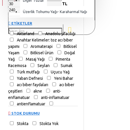
Diğer Tuzlar
TL
TL
Üzerlik Tohumu Yağı- Karaharmal Yağı
ETIKETLER
Aktarland
Anadolu şifacılığı
Anahtar Kelimeler: toz acı biber
yapımı
Aromaterapi
Bitkisel
Yaşam
Bitkisel Ürün
Doğal
Yağ
Masaj Yağı
Pimenta
Racemosa
Seylan
Sumak
Türk mutfağı
Uçucu Yağ
Yaban Defnesi
Yeni Bahar
acı biber faydaları
acı biber
çeşitleri
akne
anti-
enflamatuar
anti-inflamatuar
antienflamatuar
antioksidan
aromaterapi
STOK DURUMU
ayurveda
baharat
baharat
karışımı
baharatlı yemekler
Stokta
Stokta Yok
bağışıklık güçlendirici
bağışıklık