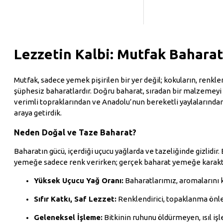
sistemi
bitkisel yağlar
cilt
bakımı
curry powder
doğal
doğal güzellik
doğal gıda
takviyesi
doğal çözümler
Lezzetin Kalbi: Mutfak Baharat
doğal şifa
gastronomi
geleneksel tarifler
geleneksel
tıp
geleneksel çin tıbbı
Mutfak, sadece yemek pişirilen bir yer değil; kokuların, renkler
insan sağlığı
kalp sağlığı
şüphesiz baharatlardır. Doğru baharat, sıradan bir malzemeyi
kan şekeri dengeleyici
köri
verimli topraklarından ve Anadolu’nun bereketli yaylalarından
metabolizma
metabolizma
araya getirdik.
hızlandırıcı
mutfakta acı biber
nigella sativa
sağlıklı
Neden Doğal ve Taze Baharat?
sağlıklı beslenme
sağlıklı yaşam
Baharatın gücü, içerdiği uçucu yağlarda ve tazeliğinde gizlidi
sindirim
sindirim
yemeğe sadece renk verirken; gerçek baharat yemeğe karakter
destekleyici
sivilce
siyah
kimyon
stres yönetimi
Yüksek Uçucu Yağ Oranı:
Baharatlarımız, aromalarını k
sumak baharatı
sumak ekşisi
sumak çayı
tarçın
toz
Sıfır Katkı, Saf Lezzet:
Renklendirici, topaklanma önley
acı biber kullanımı
toz tarçın
Geleneksel İşleme:
Bitkinin ruhunu öldürmeyen, ısıl iş
yaşlanma karşıtı
zihinsel sağlık