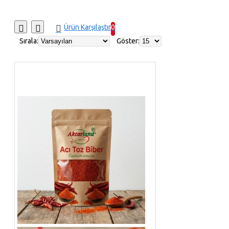
çörek otu
şeker
Ürün Karşılaştır
0
Sırala:
Göster: