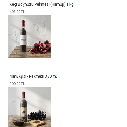
Keçi Boynuzu Pekmezi (Harnup) 1 kg
405,00TL
Nar Ekşisi - Pekmezi 350 ml
200,00TL