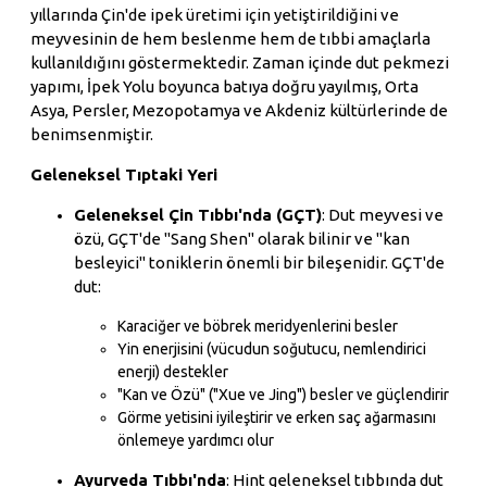
yıllarında Çin'de ipek üretimi için yetiştirildiğini ve
meyvesinin de hem beslenme hem de tıbbi amaçlarla
kullanıldığını göstermektedir. Zaman içinde dut pekmezi
yapımı, İpek Yolu boyunca batıya doğru yayılmış, Orta
Asya, Persler, Mezopotamya ve Akdeniz kültürlerinde de
benimsenmiştir.
Geleneksel Tıptaki Yeri
Geleneksel Çin Tıbbı'nda (GÇT)
: Dut meyvesi ve
özü, GÇT'de "Sang Shen" olarak bilinir ve "kan
besleyici" toniklerin önemli bir bileşenidir. GÇT'de
dut:
Karaciğer ve böbrek meridyenlerini besler
Yin enerjisini (vücudun soğutucu, nemlendirici
enerji) destekler
"Kan ve Özü" ("Xue ve Jing") besler ve güçlendirir
Görme yetisini iyileştirir ve erken saç ağarmasını
önlemeye yardımcı olur
Ayurveda Tıbbı'nda
: Hint geleneksel tıbbında dut