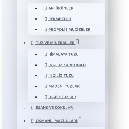
ARI ÜRÜNLERI
PEKMEZLER
PROPOLIS MUCIZELERI
TUZ VE MINERALLER
HIMALAYA TUZU
İNGILIZ KARBONATI
İNGILIZ TUZU
MADENI TUZLAR
DIĞER TUZLAR
ESANS VE KOKULAR
OSMANLI MACUNLARI