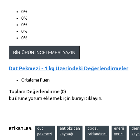
0%
0%
0%
0%
0%
BIR ÜRÜN İNCELEMESI YAZIN
Dut Pekmezi - 1 kg Üzerindeki Değerlendirmeler
Ortalama Puan:
Toplam Değerlendirme (0)
bu ürüne yorum eklemek için burayı tıklayın.
ETIKETLER:
dut
antioksidan
doğal
enerji
demi
pekmezi
kaynağı
tatlandırıcı
verici
kayn