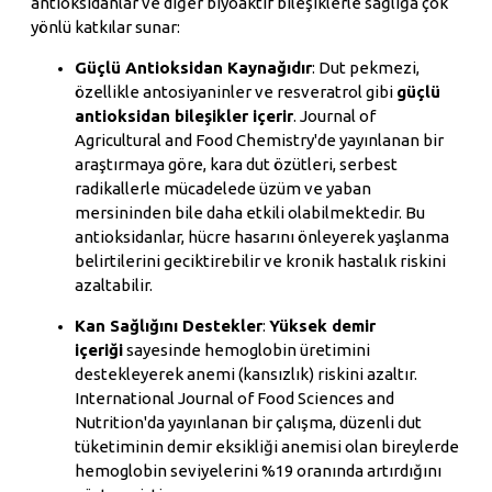
antioksidanlar ve diğer biyoaktif bileşiklerle sağlığa çok
yönlü katkılar sunar:
Güçlü Antioksidan Kaynağıdır
: Dut pekmezi,
özellikle antosiyaninler ve resveratrol gibi
güçlü
antioksidan bileşikler içerir
. Journal of
Agricultural and Food Chemistry'de yayınlanan bir
araştırmaya göre, kara dut özütleri, serbest
radikallerle mücadelede üzüm ve yaban
mersininden bile daha etkili olabilmektedir. Bu
antioksidanlar, hücre hasarını önleyerek yaşlanma
belirtilerini geciktirebilir ve kronik hastalık riskini
azaltabilir.
Kan Sağlığını Destekler
:
Yüksek demir
içeriği
sayesinde hemoglobin üretimini
destekleyerek anemi (kansızlık) riskini azaltır.
International Journal of Food Sciences and
Nutrition'da yayınlanan bir çalışma, düzenli dut
tüketiminin demir eksikliği anemisi olan bireylerde
hemoglobin seviyelerini %19 oranında artırdığını