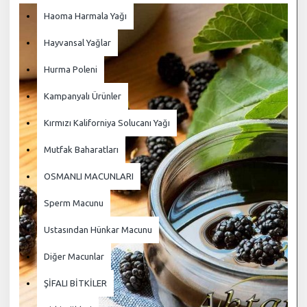
Haoma Harmala Yağı
Hayvansal Yağlar
Hurma Poleni
Kampanyalı Ürünler
Kırmızı Kaliforniya Solucanı Yağı
Mutfak Baharatları
OSMANLI MACUNLARI
Sperm Macunu
Ustasından Hünkar Macunu
Diğer Macunlar
ŞİFALI BİTKİLER