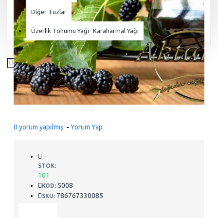
Diğer Tuzlar
Üzerlik Tohumu Yağı- Karaharmal Yağı
0 yorum yapılmış.
-
Yorum Yap
STOK:
101
5008
KOD:
786767330085
SKU: