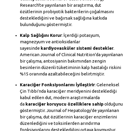
Research'te yayınlanan bir araştırma, dut
özütlerinin probiyotik bakterilerin çoğalmasını
desteklediğini ve bağırsak sağlığına katkıda
bulunduğunu göstermiştir.
Kalp Sağlığını Korur
: İçerdiği potasyum,
magnezyum ve antioksidanlar
sayesinde
kardiyovasküler sistemi destekler
.
American Journal of Clinical Nutrition'da yayınlanan
bir çalışma, antosiyanin bakımından zengin
besinlerin düzenli tüketiminin kalp hastalığı riskini
%15 oranında azaltabileceğini belirtmiştir.
Karaciğer Fonksiyonlarını İyileştirir
: Geleneksel
Çin Tıbbı'nda karaciğer meridyenini desteklediği
kabul edilen dut, modern araştırmalarda
da
karaciğer koruyucu özelliklere sahip
olduğunu
göstermiştir. Journal of Hepatology'de yayınlanan
bir çalışma, dut özütlerinin karaciğer enzimlerini
düzenlediğini ve toksinlerden arındırma
fonksiyonlarını desteklediğini ortaya koymuştur.