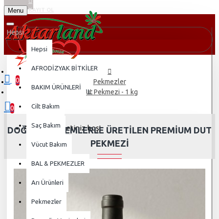
Menu
KAYIT OL
Hepsi
Hepsi
AFRODİZYAK BİTKİLER
0
Pekmezler
BAKIM ÜRÜNLERİ
0 ürün - 0,00TL
Dut Pekmezi - 1 kg
Cilt Bakım
0
Saç Bakım
Alışveriş sepetiniz boş!
DOĞAL YÖNTEMLERLE ÜRETILEN PREMIUM DUT
PEKMEZI
Vücut Bakım
BAL & PEKMEZLER
Arı Ürünleri
Pekmezler