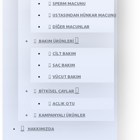
SPERM MACUNU
USTASINDAN HÜNKAR MACUNU
DIĞER MACUNLAR
BAKIM ÜRÜNLERI
CILT BAKIM
SAÇ BAKIM
VÜCUT BAKIM
BITKISEL ÇAYLAR
AÇLIK OTU
KAMPANYALI ÜRÜNLER
HAKKIMIZDA