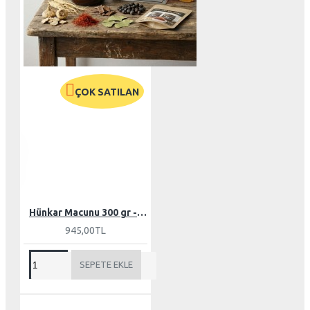
ÇOK SATILAN
Ü
C
R
E
T
S
I
Z
K
A
R
G
O
Hünkar Macunu 300 gr - 1 Adet -
945,00TL
SEPETE EKLE