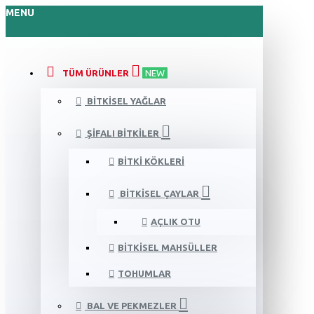
MENU
TÜM ÜRÜNLER
NEW
BITKISEL YAĞLAR
ŞIFALI BITKILER
BITKI KÖKLERI
BITKISEL ÇAYLAR
AÇLIK OTU
BITKISEL MAHSÜLLER
TOHUMLAR
BAL VE PEKMEZLER