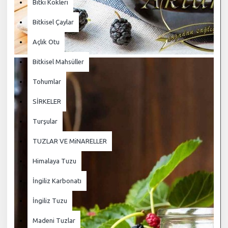
Bitki Kökleri
Bitkisel Çaylar
Açlık Otu
Bitkisel Mahsüller
Tohumlar
SİRKELER
Turşular
TUZLAR VE MiNARELLER
Himalaya Tuzu
İngiliz Karbonatı
İngiliz Tuzu
Madeni Tuzlar