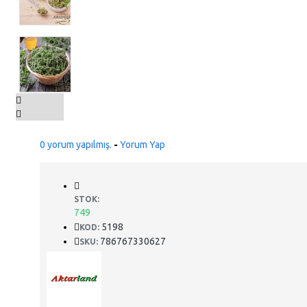
0 yorum yapılmış.
-
Yorum Yap
STOK:
749
5198
KOD:
786767330627
SKU: