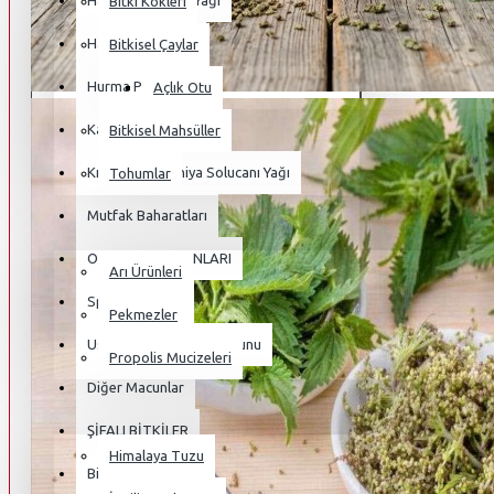
Haoma Harmala Yağı
Bitki Kökleri
Hayvansal Yağlar
Bitkisel Çaylar
Hurma Poleni
Açlık Otu
Kampanyalı Ürünler
Bitkisel Mahsüller
Kırmızı Kaliforniya Solucanı Yağı
Tohumlar
Mutfak Baharatları
BAL & PEKMEZLER
OSMANLI MACUNLARI
Arı Ürünleri
Sperm Macunu
Pekmezler
Ustasından Hünkar Macunu
Propolis Mucizeleri
Diğer Macunlar
TUZ VE MİNARELLER
ŞİFALI BİTKİLER
Himalaya Tuzu
Bitki Kökleri