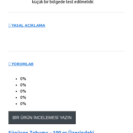
küçük bir bölgede test edilmelidir.
YASAL AÇIKLAMA
YORUMLAR
0%
0%
0%
0%
0%
BIR ÜRÜN İNCELEMESI YAZIN
Süpürge Tohumu - 100 gr Üzerindeki