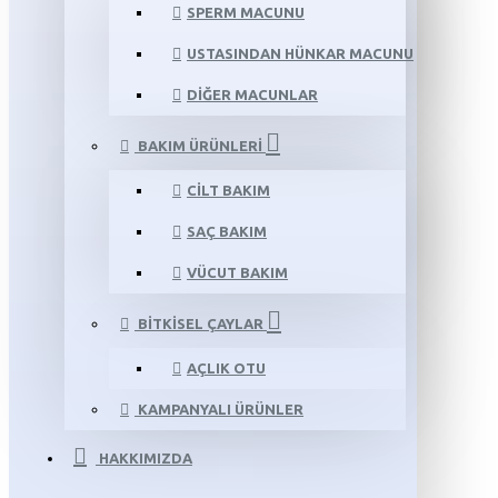
SPERM MACUNU
USTASINDAN HÜNKAR MACUNU
DIĞER MACUNLAR
BAKIM ÜRÜNLERI
CILT BAKIM
SAÇ BAKIM
VÜCUT BAKIM
BITKISEL ÇAYLAR
AÇLIK OTU
KAMPANYALI ÜRÜNLER
HAKKIMIZDA