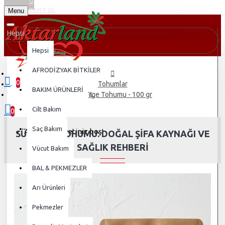
Menu
KAYIT OL
Hepsi
Hepsi
AFRODİZYAK BİTKİLER
0
Tohumlar
BAKIM ÜRÜNLERİ
0 ürün - 0,00TL
Süpürge Tohumu - 100 gr
Cilt Bakım
0
Saç Bakım
Alışveriş sepetiniz boş!
SÜPÜRGE TOHUMU: DOĞAL ŞIFA KAYNAĞI VE
SAĞLIK REHBERI
Vücut Bakım
BAL & PEKMEZLER
Arı Ürünleri
Pekmezler