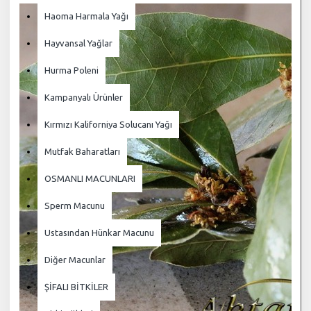
Haoma Harmala Yağı
Hayvansal Yağlar
Hurma Poleni
Kampanyalı Ürünler
Kırmızı Kaliforniya Solucanı Yağı
Mutfak Baharatları
OSMANLI MACUNLARI
Sperm Macunu
Ustasından Hünkar Macunu
Diğer Macunlar
ŞİFALI BİTKİLER