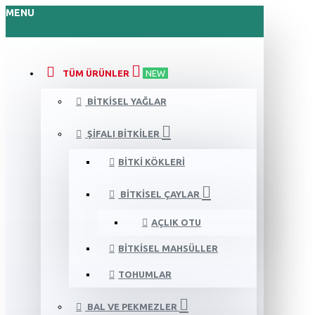
MENU
TÜM ÜRÜNLER
NEW
BITKISEL YAĞLAR
ŞIFALI BITKILER
BITKI KÖKLERI
BITKISEL ÇAYLAR
AÇLIK OTU
BITKISEL MAHSÜLLER
TOHUMLAR
BAL VE PEKMEZLER