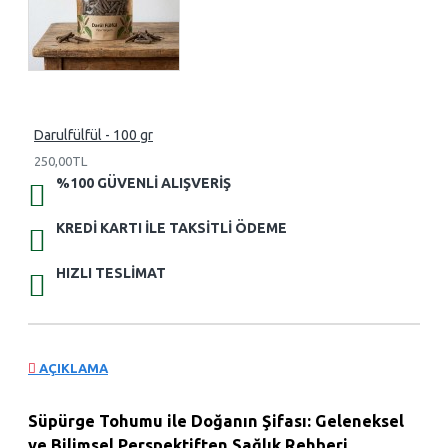
Darulfülfül - 100 gr
250,00TL
%100 GÜVENLI ALIŞVERIŞ
KREDI KARTI ILE TAKSITLI ÖDEME
HIZLI TESLIMAT
AÇIKLAMA
Süpürge Tohumu ile Doğanın Şifası: Geleneksel
ve Bilimsel Perspektiften Sağlık Rehberi