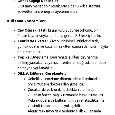
Genel Sağlığı Destekler
C vitamini ve saponin içerikleriyle bağışıklık sistemini
kuvvetlendirir, enerji seviyelerini artırır.
Kullanım Yöntemleri:
Çay Olarak:
1 tatlı kaşığı kuru Süpürge tohumu, bir
fincan kaynar suyla demlenip günde 2-3 kez içilebilir.
Tentür ve Ekstre:
Güvenilir bitkisel ürünler olarak,
günlük dozlar ve kullanım şekilleri uzman danışmanlığıyla
belirlenmelidir.
Topikal Uygulama:
Deri rahatsızlıkları için, hafifçe
ezilmiş yapraklar veya hazır tentürler, doğrudan rahatsız
bölgeye uygulanabilir.
Dikkat Edilmesi Gerekenler:
Gebelik ve emzirme döneminde kullanılmadan
önce mutlaka doktora danışılmalıdır.
Çocuklarda ve kronik hastalıkları olanlarda
kullanım öncesi sağlık uzmanına başvurulmalıdır.
Yüksek dozlarda kullanımı, mide rahatsızlıklarına
ve sindirim sorunlarına yol açabilir.
Alerjik reaksiyon riski nedeniyle, ilk kullanımda