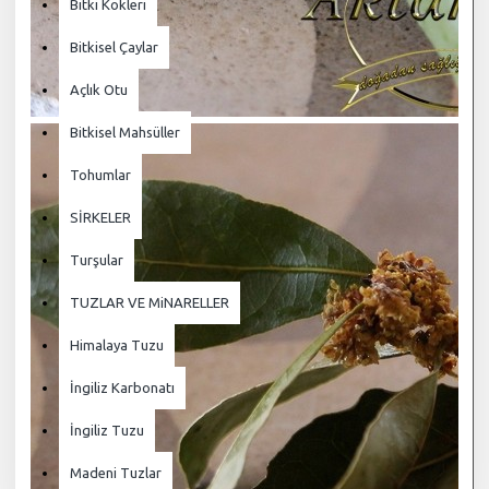
Bitki Kökleri
Bitkisel Çaylar
Açlık Otu
Bitkisel Mahsüller
Tohumlar
SİRKELER
Turşular
TUZLAR VE MiNARELLER
Himalaya Tuzu
İngiliz Karbonatı
İngiliz Tuzu
Madeni Tuzlar