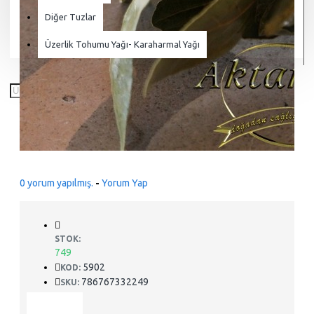
Diğer Tuzlar
Üzerlik Tohumu Yağı- Karaharmal Yağı
0 yorum yapılmış.
-
Yorum Yap
STOK:
749
5902
KOD:
786767332249
SKU: