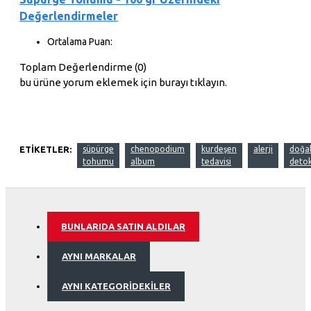
Değerlendirmeler
Ortalama Puan:
Toplam Değerlendirme (0)
bu ürüne yorum eklemek için burayı tıklayın.
ETIKETLER:
süpürge
chenopodium
kurdeşen
alerji
doğa
tohumu
album
tedavisi
deto
BUNLARIDA SATIN ALDILAR
AYNI MARKALAR
AYNI KATEGORIDEKILER