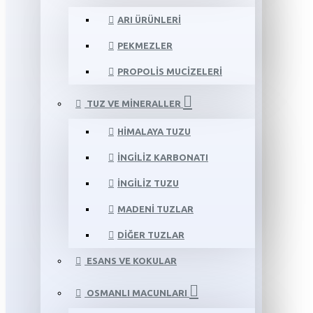
ARI ÜRÜNLERI
PEKMEZLER
PROPOLIS MUCIZELERI
TUZ VE MINERALLER
HIMALAYA TUZU
İNGILIZ KARBONATI
İNGILIZ TUZU
MADENI TUZLAR
DIĞER TUZLAR
ESANS VE KOKULAR
OSMANLI MACUNLARI