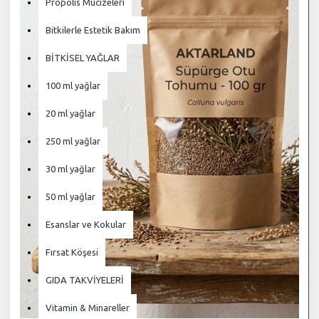
Propolis Mucizeleri
Bitkilerle Estetik Bakım
BİTKİSEL YAĞLAR
100 ml yağlar
20 ml yağlar
250 ml yağlar
30 ml yağlar
50 ml yağlar
Esanslar ve Kokular
Fırsat Köşesi
GIDA TAKVİYELERİ
Vitamin & Minareller