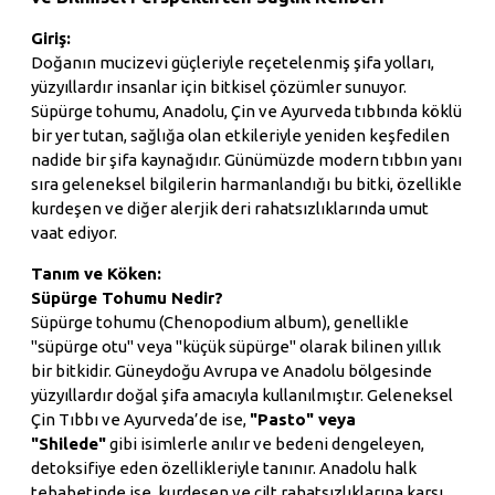
Giriş:
Doğanın mucizevi güçleriyle reçetelenmiş şifa yolları,
yüzyıllardır insanlar için bitkisel çözümler sunuyor.
Süpürge tohumu, Anadolu, Çin ve Ayurveda tıbbında köklü
bir yer tutan, sağlığa olan etkileriyle yeniden keşfedilen
nadide bir şifa kaynağıdır. Günümüzde modern tıbbın yanı
sıra geleneksel bilgilerin harmanlandığı bu bitki, özellikle
kurdeşen ve diğer alerjik deri rahatsızlıklarında umut
vaat ediyor.
Tanım ve Köken:
Süpürge Tohumu Nedir?
Süpürge tohumu (Chenopodium album), genellikle
"süpürge otu" veya "küçük süpürge" olarak bilinen yıllık
bir bitkidir. Güneydoğu Avrupa ve Anadolu bölgesinde
yüzyıllardır doğal şifa amacıyla kullanılmıştır. Geleneksel
Çin Tıbbı ve Ayurveda’de ise,
"Pasto" veya
"Shilede"
gibi isimlerle anılır ve bedeni dengeleyen,
detoksifiye eden özellikleriyle tanınır. Anadolu halk
tebabetinde ise, kurdeşen ve cilt rahatsızlıklarına karşı