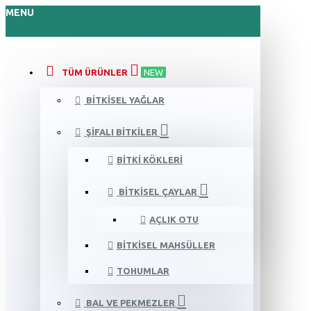
MENU
TÜM ÜRÜNLER
NEW
BITKISEL YAĞLAR
ŞIFALI BITKILER
BITKI KÖKLERI
BITKISEL ÇAYLAR
AÇLIK OTU
BITKISEL MAHSÜLLER
TOHUMLAR
BAL VE PEKMEZLER