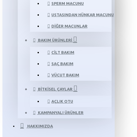
SPERM MACUNU
USTASINDAN HÜNKAR MACUNU
DIĞER MACUNLAR
BAKIM ÜRÜNLERI
CILT BAKIM
SAÇ BAKIM
VÜCUT BAKIM
BITKISEL ÇAYLAR
AÇLIK OTU
KAMPANYALI ÜRÜNLER
HAKKIMIZDA