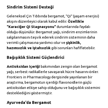
Sindirim Sistemi Desteği
Geleneksel Çin Tıbbında bergamot, "Qi" (yaşam enerjisi)
akışını düzenleyici olarak kabul edilir.
Özellikle
"Karaciğer Qi Stagnasyonu"
durumlarında faydalı
olduğu düşünülür. Bergamot yağı, sindirim enzimlerinin
salgılanmasını teşvik ederek sindirim sisteminin daha
verimli çalışmasına yardımcı olur ve
şişkinlik,
hazımsızlık ve iştahsızlık
gibi sorunları hafifletebilir.
Bağışıklık Sistemi Güçlendirici
Antioksidan içeriği
bakımından zengin olan bergamot
yağı, serbest radikallerle savaşarak hücre hasarını önler.
Frontiers in Pharmacology dergisinde yayınlanan bir
araştırma, bergamotun içerdiği flavonoidlerin güçlü
antioksidan etkiye sahip olduğunu ve bağışıklık sistemini
desteklediğini göstermiştir.
Ayurveda'da Bergamot