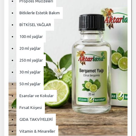
Propolis Mucizeleri
Bitkilerle Estetik Bakım
BİTKİSEL YAĞLAR
100 ml yağlar
20 ml yağlar
250 ml yağlar
30 ml yağlar
50 ml yağlar
Esanslar ve Kokular
Fırsat Köşesi
GIDA TAKVİYELERİ
Vitamin & Minareller