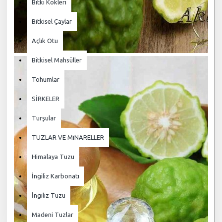
Bitki Kökleri
Bitkisel Çaylar
Açlık Otu
Bitkisel Mahsüller
Tohumlar
SİRKELER
Turşular
TUZLAR VE MiNARELLER
Himalaya Tuzu
İngiliz Karbonatı
İngiliz Tuzu
Madeni Tuzlar