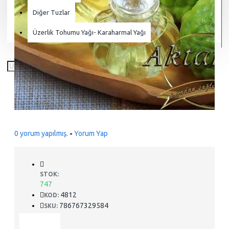
Diğer Tuzlar
Üzerlik Tohumu Yağı- Karaharmal Yağı
0 yorum yapılmış.
-
Yorum Yap
STOK:
747
4812
KOD:
786767329584
SKU: