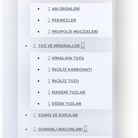
ARI ÜRÜNLERI
PEKMEZLER
PROPOLIS MUCIZELERI
TUZ VE MINERALLER
HIMALAYA TUZU
İNGILIZ KARBONATI
İNGILIZ TUZU
MADENI TUZLAR
DIĞER TUZLAR
ESANS VE KOKULAR
OSMANLI MACUNLARI