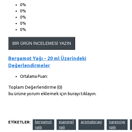
0%
0%
0%
0%
0%
BIR ÜRÜN İNCELEMESI YAZIN
Bergamot Yağı - 20 ml Üzerindeki
Değerlendirmeler
Ortalama Puan:
Toplam Değerlendirme (0)
bu ürüne yorum eklemek için burayı tıklayın.
ETIKETLER:
bergamot
esansiyel
aromaterapi
narenciye
yağı
yağ
yağı