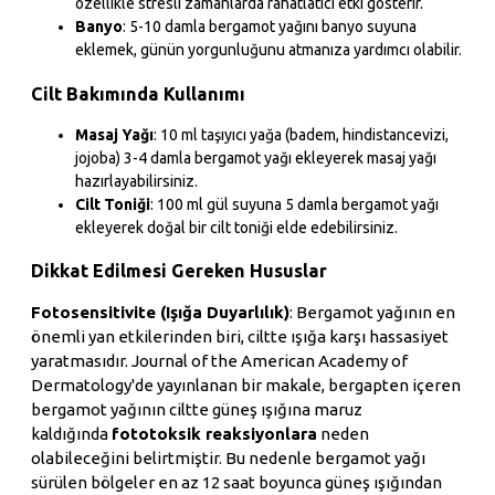
özellikle stresli zamanlarda rahatlatıcı etki gösterir.
Banyo
: 5-10 damla bergamot yağını banyo suyuna
eklemek, günün yorgunluğunu atmanıza yardımcı olabilir.
Cilt Bakımında Kullanımı
Masaj Yağı
: 10 ml taşıyıcı yağa (badem, hindistancevizi,
jojoba) 3-4 damla bergamot yağı ekleyerek masaj yağı
hazırlayabilirsiniz.
Cilt Toniği
: 100 ml gül suyuna 5 damla bergamot yağı
ekleyerek doğal bir cilt toniği elde edebilirsiniz.
Dikkat Edilmesi Gereken Hususlar
Fotosensitivite (Işığa Duyarlılık)
: Bergamot yağının en
önemli yan etkilerinden biri, ciltte ışığa karşı hassasiyet
yaratmasıdır. Journal of the American Academy of
Dermatology'de yayınlanan bir makale, bergapten içeren
bergamot yağının ciltte güneş ışığına maruz
kaldığında
fototoksik reaksiyonlara
neden
olabileceğini belirtmiştir. Bu nedenle bergamot yağı
sürülen bölgeler en az 12 saat boyunca güneş ışığından