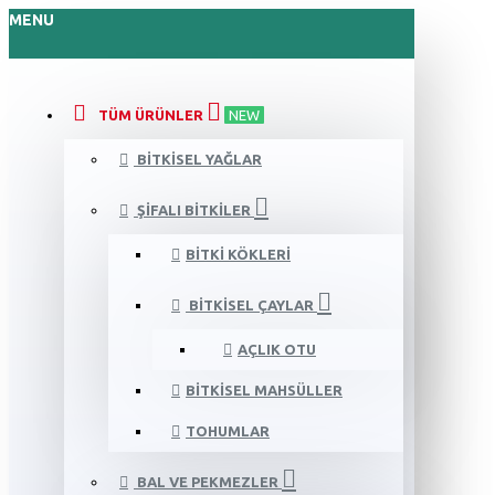
MENU
TÜM ÜRÜNLER
NEW
BITKISEL YAĞLAR
ŞIFALI BITKILER
BITKI KÖKLERI
BITKISEL ÇAYLAR
AÇLIK OTU
BITKISEL MAHSÜLLER
TOHUMLAR
BAL VE PEKMEZLER