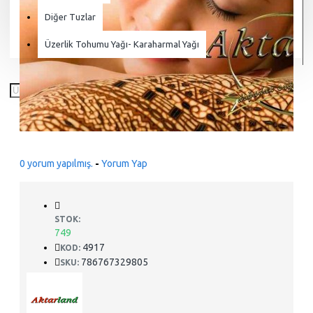
Diğer Tuzlar
Üzerlik Tohumu Yağı- Karaharmal Yağı
0 yorum yapılmış.
-
Yorum Yap
STOK:
749
4917
KOD:
786767329805
SKU: