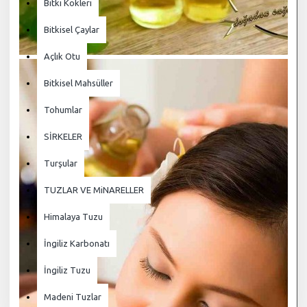
Bitki Kökleri
Bitkisel Çaylar
Açlık Otu
Bitkisel Mahsüller
Tohumlar
SİRKELER
Turşular
TUZLAR VE MiNARELLER
Himalaya Tuzu
İngiliz Karbonatı
İngiliz Tuzu
Madeni Tuzlar