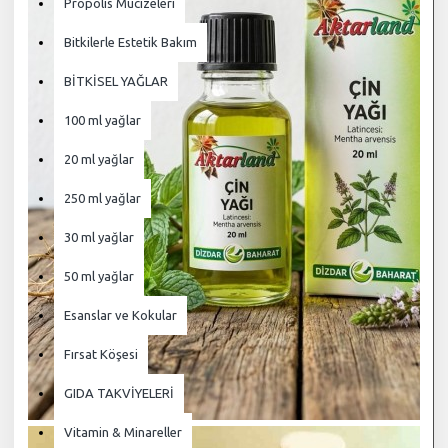
Propolis Mucizeleri
Bitkilerle Estetik Bakım
BİTKİSEL YAĞLAR
100 ml yağlar
20 ml yağlar
250 ml yağlar
30 ml yağlar
50 ml yağlar
Esanslar ve Kokular
Fırsat Köşesi
GIDA TAKVİYELERİ
Vitamin & Minareller