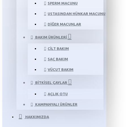
SPERM MACUNU
USTASINDAN HÜNKAR MACUNU
DIĞER MACUNLAR
BAKIM ÜRÜNLERI
CILT BAKIM
SAÇ BAKIM
VÜCUT BAKIM
BITKISEL ÇAYLAR
AÇLIK OTU
KAMPANYALI ÜRÜNLER
HAKKIMIZDA