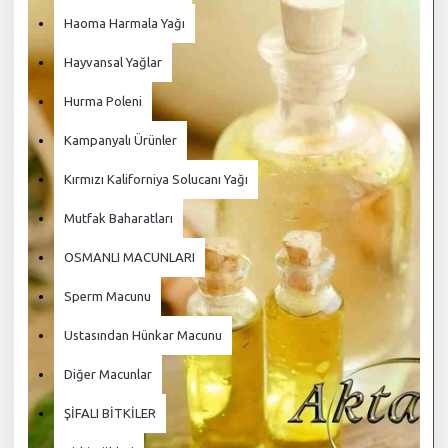
Haoma Harmala Yağı
Hayvansal Yağlar
Hurma Poleni
Kampanyalı Ürünler
Kırmızı Kaliforniya Solucanı Yağı
Mutfak Baharatları
OSMANLI MACUNLARI
Sperm Macunu
Ustasından Hünkar Macunu
Diğer Macunlar
ŞİFALI BİTKİLER