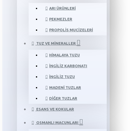
ARI ÜRÜNLERI
PEKMEZLER
PROPOLIS MUCIZELERI
TUZ VE MINERALLER
HIMALAYA TUZU
İNGILIZ KARBONATI
İNGILIZ TUZU
MADENI TUZLAR
DIĞER TUZLAR
ESANS VE KOKULAR
OSMANLI MACUNLARI