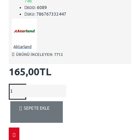
746
6089
KOD:
786767332447
SKU:
Aktarland
ÜRÜNÜ INCELEYEN: 7712
165,00TL
SEPETE EKLE