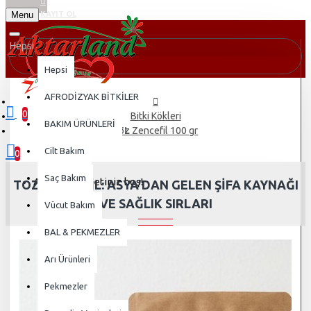
Menu
KAYIT OL
Hepsi
Hepsi
AFRODİZYAK BİTKİLER
0
Bitki Kökleri
BAKIM ÜRÜNLERİ
0 ürün - 0,00TL
Toz Zencefil 100 gr
Cilt Bakım
0
Saç Bakım
Alışveriş sepetiniz boş!
TOZ ZENCEFIL: ASYA'DAN GELEN ŞIFA KAYNAĞI
VE SAĞLIK SIRLARI
Vücut Bakım
BAL & PEKMEZLER
Arı Ürünleri
Pekmezler