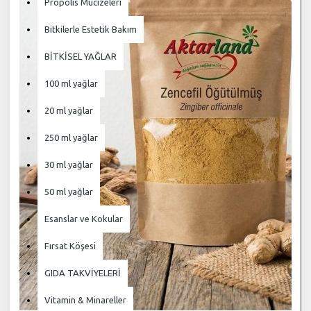
Propolis Mucizeleri
Bitkilerle Estetik Bakım
BİTKİSEL YAĞLAR
100 ml yağlar
20 ml yağlar
250 ml yağlar
30 ml yağlar
50 ml yağlar
Esanslar ve Kokular
Fırsat Köşesi
GIDA TAKVİYELERİ
Vitamin & Minareller