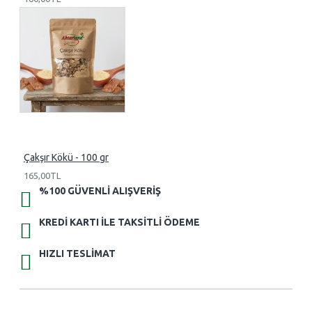
Çakşır Kökü - 100 gr
165,00TL
%100 GÜVENLI ALIŞVERIŞ
KREDI KARTI ILE TAKSITLI ÖDEME
HIZLI TESLIMAT