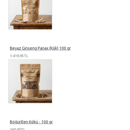
Beyaz Ginseng Panax (Kök) 100 gr
1.419,95TL
Böğürtlen Kökü - 100 gr
160,00TL