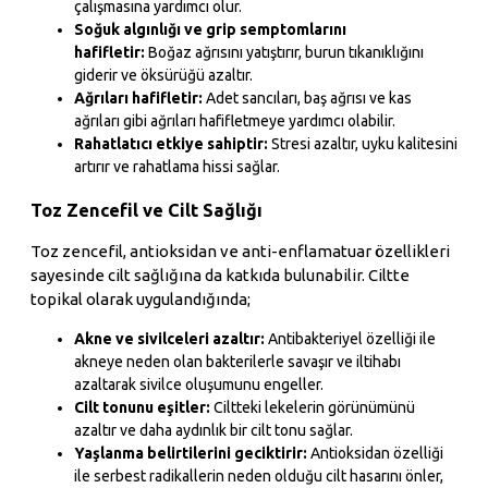
çalışmasına yardımcı olur.
Soğuk algınlığı ve grip semptomlarını
hafifletir:
Boğaz ağrısını yatıştırır, burun tıkanıklığını
giderir ve öksürüğü azaltır.
Ağrıları hafifletir:
Adet sancıları, baş ağrısı ve kas
ağrıları gibi ağrıları hafifletmeye yardımcı olabilir.
Rahatlatıcı etkiye sahiptir:
Stresi azaltır, uyku kalitesini
artırır ve rahatlama hissi sağlar.
Toz Zencefil ve Cilt Sağlığı
Toz zencefil, antioksidan ve anti-enflamatuar özellikleri
sayesinde cilt sağlığına da katkıda bulunabilir. Ciltte
topikal olarak uygulandığında;
Akne ve sivilceleri azaltır:
Antibakteriyel özelliği ile
akneye neden olan bakterilerle savaşır ve iltihabı
azaltarak sivilce oluşumunu engeller.
Cilt tonunu eşitler:
Ciltteki lekelerin görünümünü
azaltır ve daha aydınlık bir cilt tonu sağlar.
Yaşlanma belirtilerini geciktirir:
Antioksidan özelliği
ile serbest radikallerin neden olduğu cilt hasarını önler,