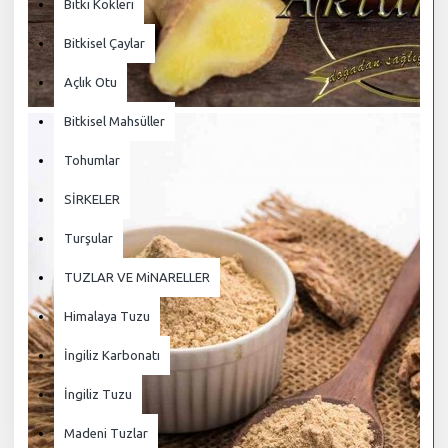
Bitki Kökleri
Bitkisel Çaylar
Açlık Otu
Bitkisel Mahsüller
Tohumlar
SİRKELER
Turşular
TUZLAR VE MiNARELLER
Himalaya Tuzu
İngiliz Karbonatı
İngiliz Tuzu
Madeni Tuzlar