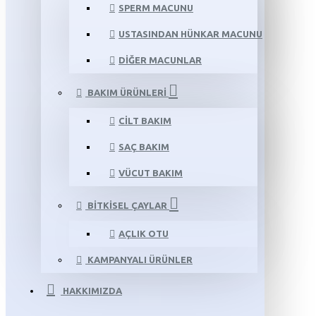
SPERM MACUNU
USTASINDAN HÜNKAR MACUNU
DIĞER MACUNLAR
BAKIM ÜRÜNLERI
CILT BAKIM
SAÇ BAKIM
VÜCUT BAKIM
BITKISEL ÇAYLAR
AÇLIK OTU
KAMPANYALI ÜRÜNLER
HAKKIMIZDA