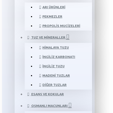
ARI ÜRÜNLERI
PEKMEZLER
PROPOLIS MUCIZELERI
TUZ VE MINERALLER
HIMALAYA TUZU
İNGILIZ KARBONATI
İNGILIZ TUZU
MADENI TUZLAR
DIĞER TUZLAR
ESANS VE KOKULAR
OSMANLI MACUNLARI