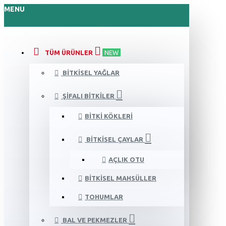
MENU
TÜM ÜRÜNLER
NEW
BITKISEL YAĞLAR
ŞIFALI BITKILER
BITKI KÖKLERI
BITKISEL ÇAYLAR
AÇLIK OTU
BITKISEL MAHSÜLLER
TOHUMLAR
BAL VE PEKMEZLER