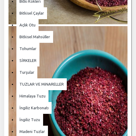
Bitki Kökleri
Bitkisel Çaylar
Açlık Otu
Bitkisel Mahsüller
Tohumlar
SİRKELER
Turşular
TUZLAR VE MiNARELLER
Himalaya Tuzu
İngiliz Karbonatı
İngiliz Tuzu
Madeni Tuzlar