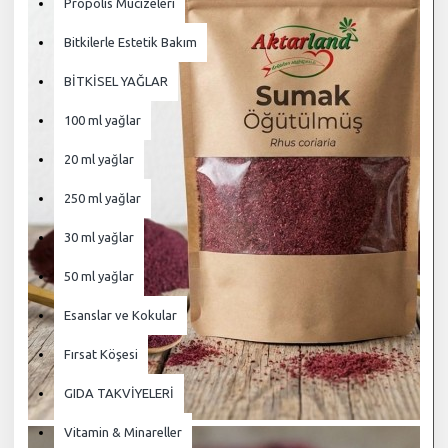
Propolis Mucizeleri
Bitkilerle Estetik Bakım
BİTKİSEL YAĞLAR
100 ml yağlar
20 ml yağlar
250 ml yağlar
30 ml yağlar
50 ml yağlar
Esanslar ve Kokular
Fırsat Köşesi
GIDA TAKVİYELERİ
Vitamin & Minareller