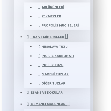
ARI ÜRÜNLERI
PEKMEZLER
PROPOLIS MUCIZELERI
TUZ VE MINERALLER
HIMALAYA TUZU
İNGILIZ KARBONATI
İNGILIZ TUZU
MADENI TUZLAR
DIĞER TUZLAR
ESANS VE KOKULAR
OSMANLI MACUNLARI