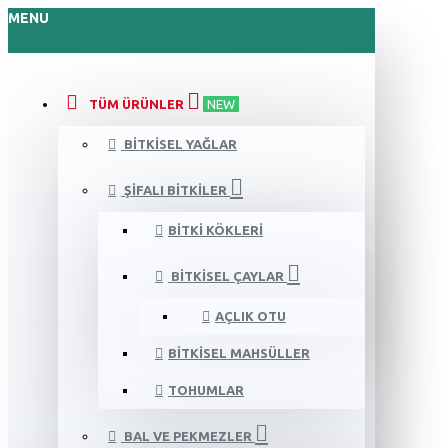
MENU
TÜM ÜRÜNLER
NEW
BITKISEL YAĞLAR
ŞIFALI BITKILER
BITKI KÖKLERI
BITKISEL ÇAYLAR
AÇLIK OTU
BITKISEL MAHSÜLLER
TOHUMLAR
BAL VE PEKMEZLER