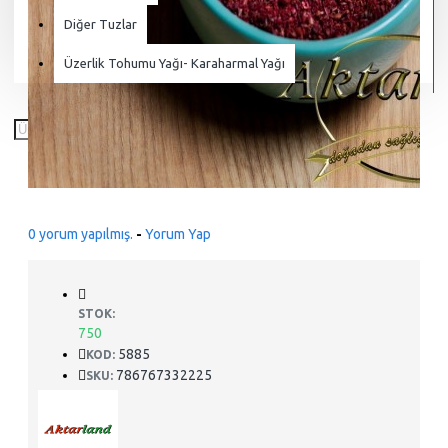
Diğer Tuzlar
Üzerlik Tohumu Yağı- Karaharmal Yağı
0 yorum yapılmış.
-
Yorum Yap
STOK:
750
5885
KOD:
786767332225
SKU: