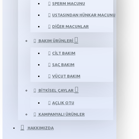
SPERM MACUNU
USTASINDAN HÜNKAR MACUNU
DIĞER MACUNLAR
BAKIM ÜRÜNLERI
CILT BAKIM
SAÇ BAKIM
VÜCUT BAKIM
BITKISEL ÇAYLAR
AÇLIK OTU
KAMPANYALI ÜRÜNLER
HAKKIMIZDA