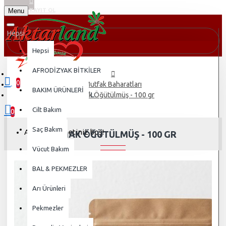
Menu
KAYIT OL
Hepsi
Hepsi
AFRODİZYAK BİTKİLER
0
Mutfak Baharatları
BAKIM ÜRÜNLERİ
0 ürün - 0,00TL
Sumak Öğütülmüş - 100 gr
Cilt Bakım
0
Saç Bakım
Alışveriş sepetiniz boş!
SUMAK ÖĞÜTÜLMÜŞ - 100 GR
Vücut Bakım
BAL & PEKMEZLER
Arı Ürünleri
Pekmezler