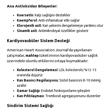
Ana Antioksidan Bileşenler:
Kuersetin
: Kalp sağlığını destekler
Kaempferol
: Anti-inflamatuar etki sağlar
Klorojenik asit
: Kan şekerini dengelemeye yardımcı olur
Sinamik asit
: Antimikrobiyal özellikler gösterir
Kardiyovasküler Sistem Desteği
American Heart Association Journal'da yayınlanan
çalışmalar,
mahlep
tüketiminin kardiyovasküler sağlık
üzerindeki olumlu etkilerini ortaya koymaktadır:
Kolesterol Dengelemesi
: LDL kolesterolü %12-15
oranında düşürür
Kan Basıncı Regülasyonu
: Sistol basıncını 8-10 mmHg
azaltır
Damar Sağlığı
: Endotel fonksiyonlarını iyileştirir
Kan Pıhtılaşması
: Trombosit agregasyonunu düzenler
Sindirim Sistemi Sağlığı