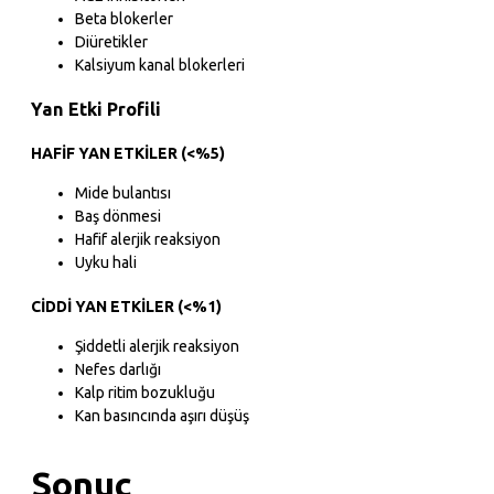
Beta blokerler
Diüretikler
Kalsiyum kanal blokerleri
Yan Etki Profili
HAFIF YAN ETKILER (<%5)
Mide bulantısı
Baş dönmesi
Hafif alerjik reaksiyon
Uyku hali
CIDDI YAN ETKILER (<%1)
Şiddetli alerjik reaksiyon
Nefes darlığı
Kalp ritim bozukluğu
Kan basıncında aşırı düşüş
Sonuç