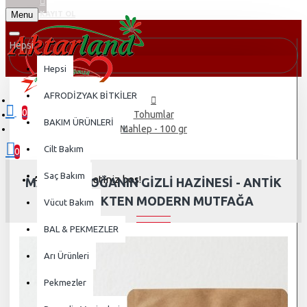
Menu
KAYIT OL
Hepsi
Hepsi
AFRODİZYAK BİTKİLER
0
Tohumlar
BAKIM ÜRÜNLERİ
0 ürün - 0,00TL
Mahlep - 100 gr
Cilt Bakım
0
Saç Bakım
Alışveriş sepetiniz boş!
MAHLEP: DOĞANIN GIZLI HAZINESI - ANTIK
BILGELIKTEN MODERN MUTFAĞA
Vücut Bakım
BAL & PEKMEZLER
Arı Ürünleri
Pekmezler