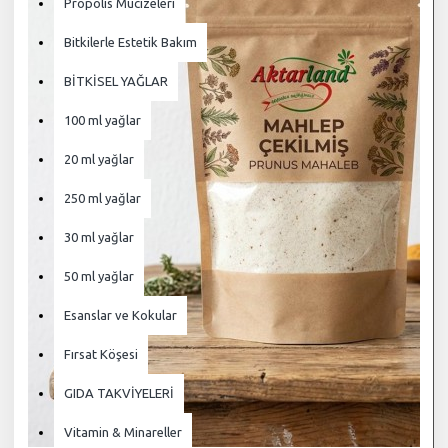
Propolis Mucizeleri
Bitkilerle Estetik Bakım
BİTKİSEL YAĞLAR
100 ml yağlar
20 ml yağlar
250 ml yağlar
30 ml yağlar
50 ml yağlar
Esanslar ve Kokular
Fırsat Köşesi
GIDA TAKVİYELERİ
Vitamin & Minareller