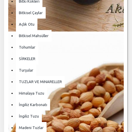
Bitki Kökleri
Bitkisel Çaylar
Açlık Otu
Bitkisel Mahsüller
Tohumlar
SİRKELER
Turşular
TUZLAR VE MiNARELLER
Himalaya Tuzu
İngiliz Karbonatı
İngiliz Tuzu
Madeni Tuzlar