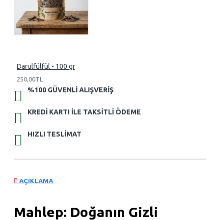
Darulfülfül - 100 gr
250,00TL
%100 GÜVENLI ALIŞVERIŞ
KREDI KARTI ILE TAKSITLI ÖDEME
HIZLI TESLIMAT
AÇIKLAMA
Mahlep: Doğanın Gizli