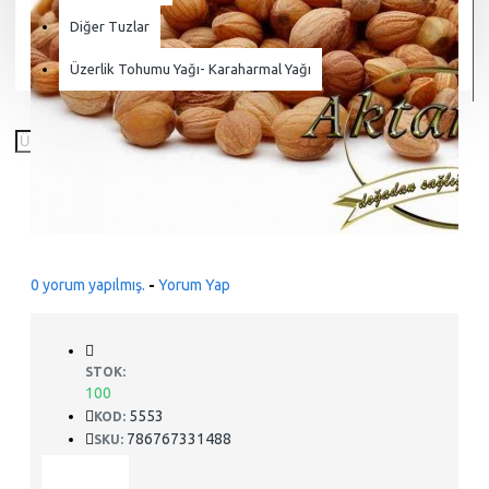
Diğer Tuzlar
Üzerlik Tohumu Yağı- Karaharmal Yağı
0 yorum yapılmış.
-
Yorum Yap
STOK:
100
5553
KOD:
786767331488
SKU: