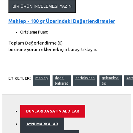
BIR ÜRÜN İNCELEMESI YAZIN
Mahlep - 100 gr Üzerindeki Değerlendirmeler
Ortalama Puan:
Toplam Değerlendirme (0)
bu ürüne yorum eklemek için burayı tıklayın.
ETIKETLER:
mahlep
doğal
antioksidan
geleneksel
kar
baharat
tıp
BUNLARIDA SATIN ALDILAR
AYNI MARKALAR