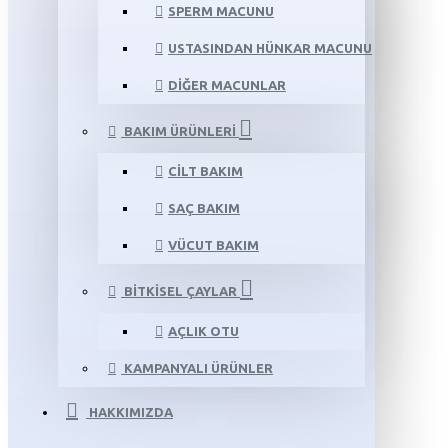
SPERM MACUNU
USTASINDAN HÜNKAR MACUNU
DIĞER MACUNLAR
BAKIM ÜRÜNLERI
CILT BAKIM
SAÇ BAKIM
VÜCUT BAKIM
BITKISEL ÇAYLAR
AÇLIK OTU
KAMPANYALI ÜRÜNLER
HAKKIMIZDA