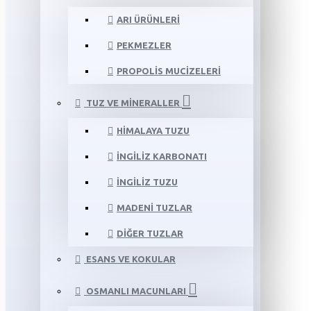
ARI ÜRÜNLERI
PEKMEZLER
PROPOLIS MUCIZELERI
TUZ VE MINERALLER
HIMALAYA TUZU
İNGILIZ KARBONATI
İNGILIZ TUZU
MADENI TUZLAR
DIĞER TUZLAR
ESANS VE KOKULAR
OSMANLI MACUNLARI