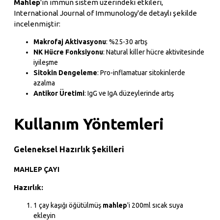
Mahlep
'in immün sistem üzerindeki etkileri,
International Journal of Immunology'de detaylı şekilde
incelenmiştir:
Makrofaj Aktivasyonu
: %25-30 artış
NK Hücre Fonksiyonu
: Natural killer hücre aktivitesinde
iyileşme
Sitokin Dengeleme
: Pro-inflamatuar sitokinlerde
azalma
Antikor Üretimi
: IgG ve IgA düzeylerinde artış
Kullanım Yöntemleri
Geleneksel Hazırlık Şekilleri
MAHLEP ÇAYI
Hazırlık:
1 çay kaşığı öğütülmüş
mahlep
'i 200ml sıcak suya
ekleyin