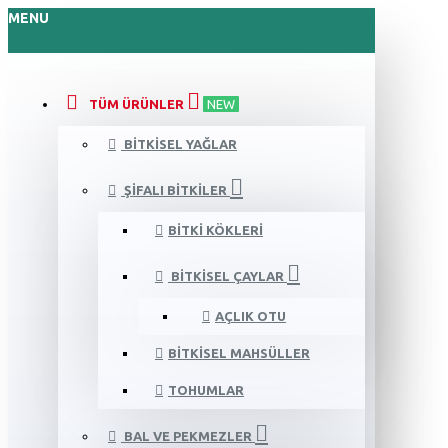
MENU
TÜM ÜRÜNLER
NEW
BITKISEL YAĞLAR
ŞIFALI BITKILER
BITKI KÖKLERI
BITKISEL ÇAYLAR
AÇLIK OTU
BITKISEL MAHSÜLLER
TOHUMLAR
BAL VE PEKMEZLER