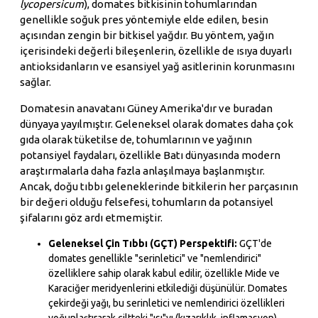
lycopersicum
), domates bitkisinin tohumlarından
genellikle soğuk pres yöntemiyle elde edilen, besin
açısından zengin bir bitkisel yağdır. Bu yöntem, yağın
içerisindeki değerli bileşenlerin, özellikle de ısıya duyarlı
antioksidanların ve esansiyel yağ asitlerinin korunmasını
sağlar.
Domatesin anavatanı Güney Amerika'dır ve buradan
dünyaya yayılmıştır. Geleneksel olarak domates daha çok
gıda olarak tüketilse de, tohumlarının ve yağının
potansiyel faydaları, özellikle Batı dünyasında modern
araştırmalarla daha fazla anlaşılmaya başlanmıştır.
Ancak, doğu tıbbı geleneklerinde bitkilerin her parçasının
bir değeri olduğu felsefesi, tohumların da potansiyel
şifalarını göz ardı etmemiştir.
Geleneksel Çin Tıbbı (GÇT) Perspektifi:
GÇT'de
domates genellikle "serinletici" ve "nemlendirici"
özelliklere sahip olarak kabul edilir, özellikle Mide ve
Karaciğer meridyenlerini etkilediği düşünülür. Domates
çekirdeği yağı, bu serinletici ve nemlendirici özellikleri
yoğunlaştırarak ciltteki "ısı"yı (kızarıklık, inflamasyon)