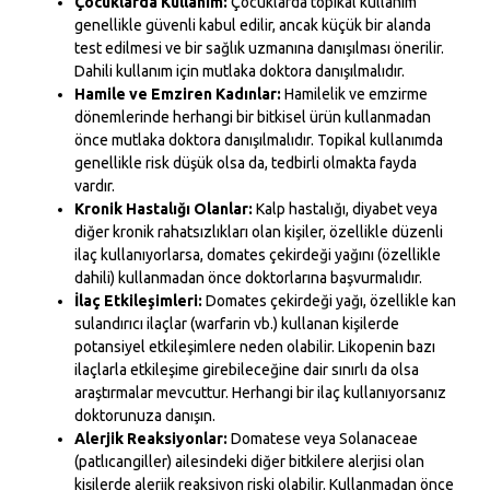
Çocuklarda Kullanım:
Çocuklarda topikal kullanım
genellikle güvenli kabul edilir, ancak küçük bir alanda
test edilmesi ve bir sağlık uzmanına danışılması önerilir.
Dahili kullanım için mutlaka doktora danışılmalıdır.
Hamile ve Emziren Kadınlar:
Hamilelik ve emzirme
dönemlerinde herhangi bir bitkisel ürün kullanmadan
önce mutlaka doktora danışılmalıdır. Topikal kullanımda
genellikle risk düşük olsa da, tedbirli olmakta fayda
vardır.
Kronik Hastalığı Olanlar:
Kalp hastalığı, diyabet veya
diğer kronik rahatsızlıkları olan kişiler, özellikle düzenli
ilaç kullanıyorlarsa, domates çekirdeği yağını (özellikle
dahili) kullanmadan önce doktorlarına başvurmalıdır.
İlaç Etkileşimleri:
Domates çekirdeği yağı, özellikle kan
sulandırıcı ilaçlar (warfarin vb.) kullanan kişilerde
potansiyel etkileşimlere neden olabilir. Likopenin bazı
ilaçlarla etkileşime girebileceğine dair sınırlı da olsa
araştırmalar mevcuttur. Herhangi bir ilaç kullanıyorsanız
doktorunuza danışın.
Alerjik Reaksiyonlar:
Domatese veya Solanaceae
(patlıcangiller) ailesindeki diğer bitkilere alerjisi olan
kişilerde alerjik reaksiyon riski olabilir. Kullanmadan önce