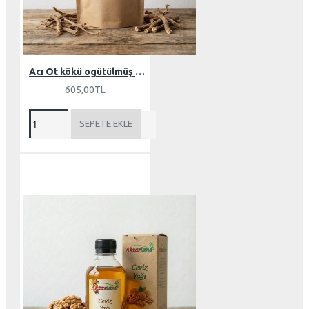
Acı Ot kökü ogütülmüş 100 gr
605,00TL
SEPETE EKLE