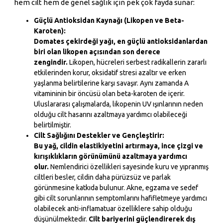
hem cilt hem de genel sağlık için pek çok fayda sunar:
Güçlü Antioksidan Kaynağı (Likopen ve Beta-
Karoten):
Domates çekirdeği yağı, en güçlü antioksidanlardan
biri olan likopen açısından son derece
zengindir.
Likopen, hücreleri serbest radikallerin zararlı
etkilerinden korur, oksidatif stresi azaltır ve erken
yaşlanma belirtilerine karşı savaşır. Aynı zamanda A
vitamininin bir öncüsü olan beta-karoten de içerir.
Uluslararası çalışmalarda, likopenin UV ışınlarının neden
olduğu cilt hasarını azaltmaya yardımcı olabileceği
belirtilmiştir.
Cilt Sağlığını Destekler ve Gençleştirir:
Bu yağ, cildin elastikiyetini artırmaya, ince çizgi ve
kırışıklıkların görünümünü azaltmaya yardımcı
olur.
Nemlendirici özellikleri sayesinde kuru ve yıpranmış
ciltleri besler, cildin daha pürüzsüz ve parlak
görünmesine katkıda bulunur. Akne, egzama ve sedef
gibi cilt sorunlarının semptomlarını hafifletmeye yardımcı
olabilecek anti-inflamatuar özelliklere sahip olduğu
düşünülmektedir.
Cilt bariyerini güçlendirerek dış