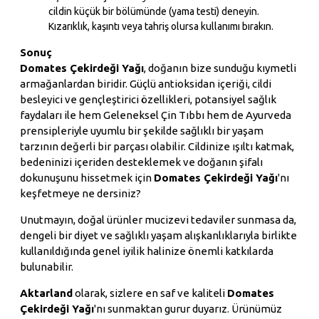
cildin küçük bir bölümünde (yama testi) deneyin.
Kızarıklık, kaşıntı veya tahriş olursa kullanımı bırakın.
Sonuç
Domates Çekirdeği Yağı
, doğanın bize sunduğu kıymetli
armağanlardan biridir. Güçlü antioksidan içeriği, cildi
besleyici ve gençleştirici özellikleri, potansiyel sağlık
faydaları ile hem Geleneksel Çin Tıbbı hem de Ayurveda
prensipleriyle uyumlu bir şekilde sağlıklı bir yaşam
tarzının değerli bir parçası olabilir. Cildinize ışıltı katmak,
bedeninizi içeriden desteklemek ve doğanın şifalı
dokunuşunu hissetmek için
Domates Çekirdeği Yağı
'nı
keşfetmeye ne dersiniz?
Unutmayın, doğal ürünler mucizevi tedaviler sunmasa da,
dengeli bir diyet ve sağlıklı yaşam alışkanlıklarıyla birlikte
kullanıldığında genel iyilik halinize önemli katkılarda
bulunabilir.
Aktarland
olarak, sizlere en saf ve kaliteli
Domates
Çekirdeği Yağı
'nı sunmaktan gurur duyarız. Ürünümüz