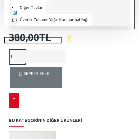
Diğer Tuzlar
Aktarland
Üzerlik Tohumu Yağı- Karaharmal Yağı
ÜRÜNÜ INCELEYEN: 6890
380,00TL
SEPETE EKLE
BU KATEGORININ DIĞER ÜRÜNLERI