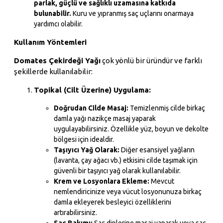
parlak, güçlü ve sağlıklı uzamasına katkıda
bulunabilir.
Kuru ve yıpranmış saç uçlarını onarmaya
yardımcı olabilir.
Kullanım Yöntemleri
Domates Çekirdeği Yağı
çok yönlü bir üründür ve farklı
şekillerde kullanılabilir:
Topikal (Cilt Üzerine) Uygulama:
Doğrudan Cilde Masaj:
Temizlenmiş cilde birkaç
damla yağı nazikçe masaj yaparak
uygulayabilirsiniz. Özellikle yüz, boyun ve dekolte
bölgesi için idealdir.
Taşıyıcı Yağ Olarak:
Diğer esansiyel yağların
(lavanta, çay ağacı vb.) etkisini cilde taşımak için
güvenli bir taşıyıcı yağ olarak kullanılabilir.
Krem ve Losyonlara Ekleme:
Mevcut
nemlendiricinize veya vücut losyonunuza birkaç
damla ekleyerek besleyici özelliklerini
artırabilirsiniz.
Saç Bakımı:
Saç diplerine masaj yaparak veya saç