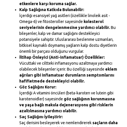
etkenlere karşı koruma sağlar.
Kalp Sağlığına Katkıda Bulunabilir:
İçerdiği esansiyel yağ asitleri (özellikle linoleik asit -
Omega-6) ve fitosteroller sayesinde
kolesterol
seviyelerinin dengelenmesine yardımcı olabilir.
Bu
bileşenler, kalp ve damar sağlığını destekleyici
potansiyele sahiptir. Uluslararası beslenme uzmanları,
bitkisel kaynaklı doymamış yağların kalp dostu diyetlerin
önemli bir parçası olduğunu vurgular.
İltihap Önleyici (Anti-inflamatuar) Özellikler:
Vücuttaki ve ciltteki inflamasyonu azaltmaya yardımcı
olabilecek bileşenler içerir. Bu özelliği sayesinde
eklem
ağrıları gibi inflamatuar durumların semptomlarını
hafifletmede destekleyici olabilir.
Göz Sağlığını Korur:
İçerdiği A vitamini öncüleri (beta-karoten ve lutein gibi
karotenoidler) sayesinde
göz sağlığının korunmasına
ve yaşa bağlı makula dejenerasyonu gibi risklerin
azaltılmasına yardımcı olabilir.
Saç Sağlığını İyileştirir:
Saç derisini besleyerek ve nemlendirerek
saçların daha