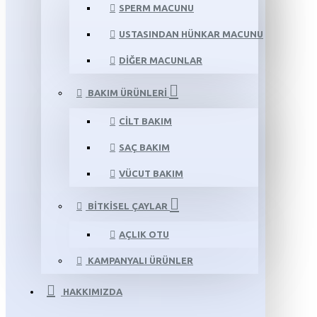
SPERM MACUNU
USTASINDAN HÜNKAR MACUNU
DIĞER MACUNLAR
BAKIM ÜRÜNLERI
CILT BAKIM
SAÇ BAKIM
VÜCUT BAKIM
BITKISEL ÇAYLAR
AÇLIK OTU
KAMPANYALI ÜRÜNLER
HAKKIMIZDA