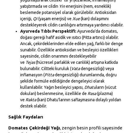
yatıştırmada ve cildin
Yin
enerjisini (nem, esneklik)
beslemede potansiyel olarak görülebilir. Antioksidan
içeriği,
Qi
(yaşam enerjisi) ve
Xue
(kan) dolaşımını
destekleyerek cildin canlılığını artırmaya yardımcı olabilir.
Ayurveda Tıbbı Perspektifi:
Ayurveda'da domates,
doğası gereği hafif asidik ve ısıtıcı (Pitta artırıcı) olabilir.
Ancak, çekirdeklerinden elde edilen yağ, farklı bir denge
sunabilir. Özellikle antioksidan ve besleyici özellikleri
sayesinde, cildin onarımını destekleyebilir
ve
Tejas
(hücresel parlaklık ve canlılık) artışına katkıda
bulunabilir. Ciltteki kuruluk (
Vata
dengesizliği) veya
inflamasyon (
Pitta
dengesizliği) durumlarında, doğru
şekilde formüle edildiğinde dengeleyici olarak
kullanılabilir. Yağın besleyici yapısı,
Dhatu
ların (vücut
dokuları) beslenmesine, özellikle de
Rasa
(plazma)
ve
Rakta
(kan) Dhatu'larının saflaşmasına dolaylı yoldan
destek olabilir.
Sağlık Faydaları
Domates Çekirdeği Yağı
, zengin besin profili sayesinde