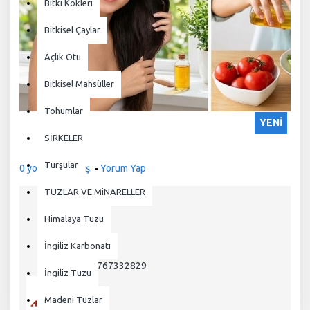
Bitki Kökleri
Bitkisel Çaylar
Açlık Otu
Bitkisel Mahsüller
Tohumlar
YENI
SİRKELER
Turşular
0 yorum yapılmış.
-
Yorum Yap
TUZLAR VE MiNARELLER
Himalaya Tuzu
STOK:
110
İngiliz Karbonatı
7120
KOD:
786767332829
SKU:
İngiliz Tuzu
Madeni Tuzlar