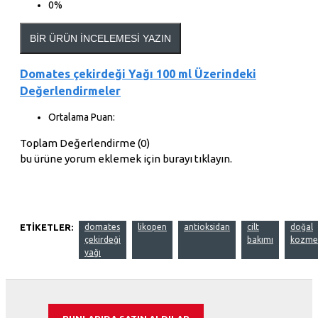
0%
BIR ÜRÜN İNCELEMESI YAZIN
Domates çekirdeği Yağı 100 ml Üzerindeki
Değerlendirmeler
Ortalama Puan:
Toplam Değerlendirme (0)
bu ürüne yorum eklemek için burayı tıklayın.
ETIKETLER:
domates
likopen
antioksidan
cilt
doğal
çekirdeği
bakımı
kozme
yağı