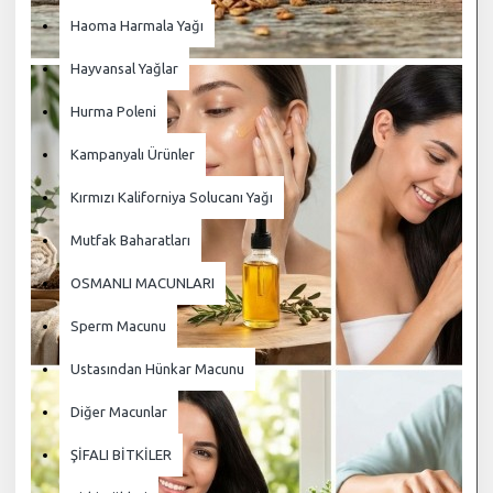
Haoma Harmala Yağı
Hayvansal Yağlar
Hurma Poleni
Kampanyalı Ürünler
Kırmızı Kaliforniya Solucanı Yağı
Mutfak Baharatları
OSMANLI MACUNLARI
Sperm Macunu
Ustasından Hünkar Macunu
Diğer Macunlar
ŞİFALI BİTKİLER