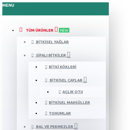
MENU
TÜM ÜRÜNLER
NEW
BITKISEL YAĞLAR
ŞIFALI BITKILER
BITKI KÖKLERI
BITKISEL ÇAYLAR
AÇLIK OTU
BITKISEL MAHSÜLLER
TOHUMLAR
BAL VE PEKMEZLER