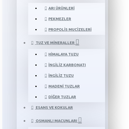
ARI ÜRÜNLERI
PEKMEZLER
PROPOLIS MUCIZELERI
TUZ VE MINERALLER
HIMALAYA TUZU
İNGILIZ KARBONATI
İNGILIZ TUZU
MADENI TUZLAR
DIĞER TUZLAR
ESANS VE KOKULAR
OSMANLI MACUNLARI