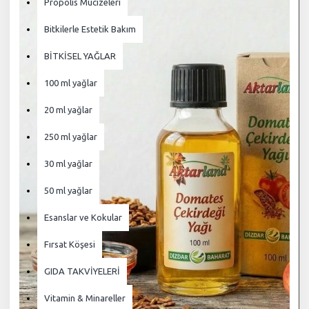
Propolis Mucizeleri
Bitkilerle Estetik Bakım
BİTKİSEL YAĞLAR
100 ml yağlar
20 ml yağlar
250 ml yağlar
30 ml yağlar
50 ml yağlar
Esanslar ve Kokular
Fırsat Köşesi
GIDA TAKVİYELERİ
Vitamin & Minareller