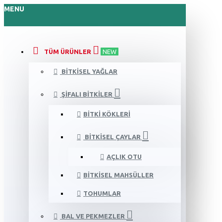
MENU
TÜM ÜRÜNLER
NEW
BITKISEL YAĞLAR
ŞIFALI BITKILER
BITKI KÖKLERI
BITKISEL ÇAYLAR
AÇLIK OTU
BITKISEL MAHSÜLLER
TOHUMLAR
BAL VE PEKMEZLER