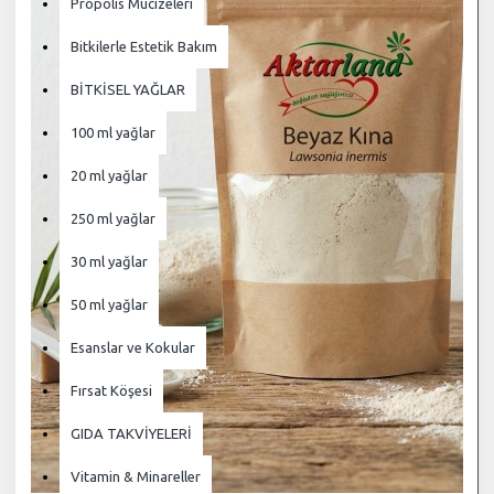
Propolis Mucizeleri
Bitkilerle Estetik Bakım
BİTKİSEL YAĞLAR
100 ml yağlar
20 ml yağlar
250 ml yağlar
30 ml yağlar
50 ml yağlar
Esanslar ve Kokular
Fırsat Köşesi
GIDA TAKVİYELERİ
Vitamin & Minareller