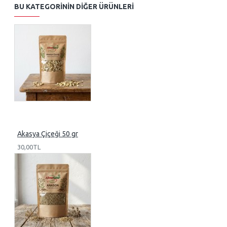
BU KATEGORININ DIĞER ÜRÜNLERI
Akasya Çiçeği 50 gr
30,00TL