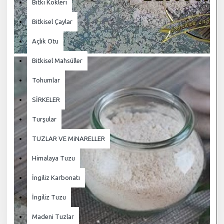
Bitki Kökleri
Bitkisel Çaylar
Açlık Otu
Bitkisel Mahsüller
Tohumlar
SİRKELER
Turşular
TUZLAR VE MiNARELLER
Himalaya Tuzu
İngiliz Karbonatı
İngiliz Tuzu
Madeni Tuzlar