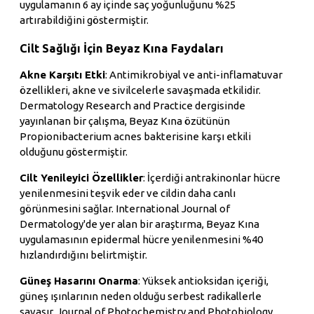
uygulamanın 6 ay içinde saç yoğunluğunu %25
artırabildiğini göstermiştir.
Cilt Sağlığı İçin Beyaz Kına Faydaları
Akne Karşıtı Etki
: Antimikrobiyal ve anti-inflamatuvar
özellikleri, akne ve sivilcelerle savaşmada etkilidir.
Dermatology Research and Practice dergisinde
yayınlanan bir çalışma, Beyaz Kına özütünün
Propionibacterium acnes bakterisine karşı etkili
olduğunu göstermiştir.
Cilt Yenileyici Özellikler
: İçerdiği antrakinonlar hücre
yenilenmesini teşvik eder ve cildin daha canlı
görünmesini sağlar. International Journal of
Dermatology'de yer alan bir araştırma, Beyaz Kına
uygulamasının epidermal hücre yenilenmesini %40
hızlandırdığını belirtmiştir.
Güneş Hasarını Onarma
: Yüksek antioksidan içeriği,
güneş ışınlarının neden olduğu serbest radikallerle
savaşır. Journal of Photochemistry and Photobiology