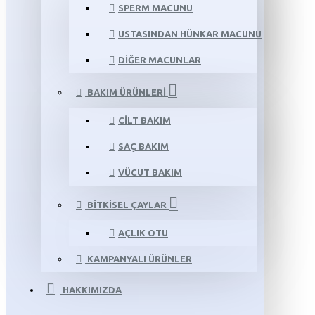
SPERM MACUNU
USTASINDAN HÜNKAR MACUNU
DIĞER MACUNLAR
BAKIM ÜRÜNLERI
CILT BAKIM
SAÇ BAKIM
VÜCUT BAKIM
BITKISEL ÇAYLAR
AÇLIK OTU
KAMPANYALI ÜRÜNLER
HAKKIMIZDA