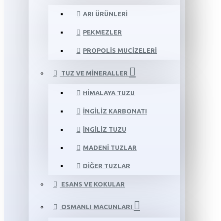
ARI ÜRÜNLERI
PEKMEZLER
PROPOLIS MUCIZELERI
TUZ VE MINERALLER
HIMALAYA TUZU
İNGILIZ KARBONATI
İNGILIZ TUZU
MADENI TUZLAR
DIĞER TUZLAR
ESANS VE KOKULAR
OSMANLI MACUNLARI