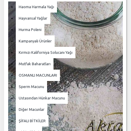
Haoma Harmala Yağı
Hayvansal Yağlar
Hurma Poleni
Kampanyalı Ürünler
Kırmızı Kaliforniya Solucanı Yağı
Mutfak Baharatları
OSMANLI MACUNLARI
Sperm Macunu
Ustasından Hünkar Macunu
Diğer Macunlar
ŞİFALI BİTKİLER