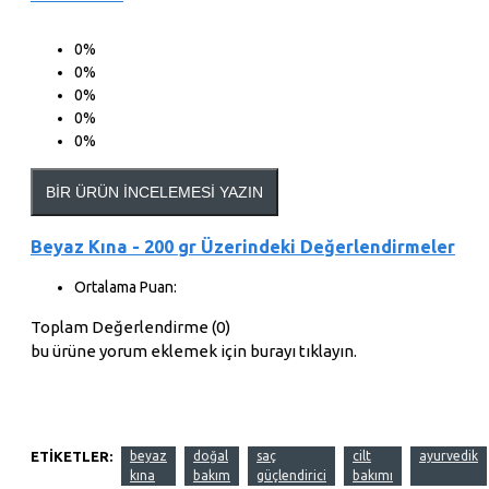
0%
0%
0%
0%
0%
BIR ÜRÜN İNCELEMESI YAZIN
Beyaz Kına - 200 gr Üzerindeki Değerlendirmeler
Ortalama Puan:
Toplam Değerlendirme (0)
bu ürüne yorum eklemek için burayı tıklayın.
ETIKETLER:
beyaz
doğal
saç
cilt
ayurvedik
kına
bakım
güçlendirici
bakımı