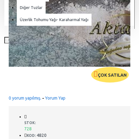
Diğer Tuzlar
Üzerlik Tohumu Yağı- Karaharmal Yağı
ÇOK SATILAN
0 yorum yapılmış.
-
Yorum Yap
STOK:
728
4820
KOD: