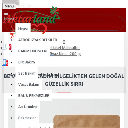
Menu
KAYIT OL
Hepsi
Hepsi
AFRODİZYAK BİTKİLER
0
Bitkisel Mahsüller
BAKIM ÜRÜNLERİ
0 ürün - 0,00TL
Beyaz Kına - 200 gr
Cilt Bakım
0
Saç Bakım
Alışveriş sepetiniz boş!
BEYAZ KINA: KADIM BILGELIKTEN GELEN DOĞAL
GÜZELLIK SIRRI
Vücut Bakım
BAL & PEKMEZLER
Arı Ürünleri
Pekmezler